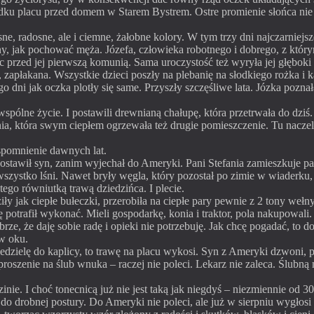
rodku placu przed domem w Starem Bystrem. Ostre promieni
e słońca ni
e, radosne, ale i ciemne, żałobne kolory. W tym trzy dni najczarniejs
 jak pochować męża. Józefa, człowieka robotnego i dobrego, z którym 
c przed jej pierwszą komunią. Sama uroczystość też wyryła jej głęboki ś
zapłakana. Wszystkie dzieci poszły na plebanię na słodkiego rożka i 
dni jak oczka plotły się same. Przyszły szczęśliwe lata. Józka poznał
ólne życie. I postawili drewnianą chałupę, która przetrwała do dziś. 
ia, która swym ciepłem ogrzewała też drugie pomieszczenie. Tu naczel
spomnienie dawnych lat.
awił syn, zanim wyjechał do Ameryki. Pani Stefania zamieszkuje part
 wszystko lśni. Nawet bryły węgla, który pozostał po zimie w wiaderku
tego równiutką trawą dziedzińca. I plecie.
ły jak ciepłe bułeczki, przerobiła na ciepłe pary pewnie z 2 tony weł
potrafił wykonać. Mieli gospodarkę, konia i traktor, pola nakupowali.
e, że daję sobie radę i opieki nie potrzebuję. Jak chcę pogadać, to do
w oku.
edzielę do kaplicy, to trawę na placu wykosi. Syn z Ameryki dzwoni, pi
roszenie na ślub wnuka – raczej nie poleci. Lekarz nie zaleca. Ślubną 
nie. I choć tonecnicą już nie jest taką jak niegdyś – niezmiennie o
 drobnej postury. Do Ameryki nie poleci, ale już w sierpniu wygłos