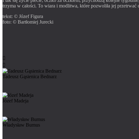
I tak się życie plecie, oczko za oczkiem, przychodzą kolejne tygodnie
trzyma w całości. To wiara i modlitwa, które pozwoliła jej przetrwać d
tekst: © Józef Figura
foto: © Bartłomiej Jurecki


Tadeusz Gąsienica Bednarz
Józef Madeja
Władysław Burnus