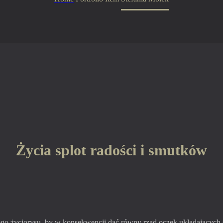
Życia splot radości i smutków
iego życiorysu, by w konsekwencji dać równy rząd oczek układających 