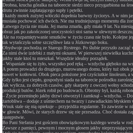
Drobna, krucha góralka na taborecie siedzi nieco przygarbiona na ś
drutu zwinnie zaplatającego supły i pętelki.
I każdy motek zużytej włóczki dopełnia barwny życiorys. A w nim jasn
musiała pochować ich dwóch. Nie ma trudniejszego momentu dla żony,
Łatwego życia nie miała. Jej mama zmarła, gdy miała 9 lat. Na miesią
obraz jak po zakończonej uroczystości stoi sama w ulewnym deszczu, 
Ale na rozpamiętywanie smutków w życiu czasu nie było. Kolejne jego 
tak wytańczyła sobie szczęśliwe lata u Józkowego boku.
Obydwoje pochodzą ze Starego Bystrego. Po ślubie przyszło zacząć wsp
Za nimi dwie izdebki z małymi oknami. W pierwszej niewielka kuchn
jakby stale ktoś tu mieszkał. Wszędzie idealny porządek.
– Wspaniale się tu żyło, wszystko pod ręką – wzdycha głęboko na w
A potem prowadzi do drugiego, murowanego domu, który tuż obok post
nawet w kotłowni. Obok pieca położone jest czyściutkie linoleum, a
Gdy tylko jest ciepło, gospodyni siada na taborecie pośrodku zarośnię
Jak wylicza, za dobrych czasów, gdy skarpety z owczej wełny schodzi
produkcji butów. Józek robił po budowach. Obrotny był, każdą robotę 
– Życie przeminęło jakby drzwi otworzył i zamknął – wzdycha. – Dobrz
żartobliwa – dodaje z uśmiechem na twarzy i zawadiackim błyskiem 
Wnuk stale się nią opiekuje – przyjeżdża regularnie. To zawiezie w ni
w głowie. Mówi, że starych drzew się nie przesadza. Choć dostała zap
zastępstwie.
Bo Pani Stefania jest gościem obowiązkowym każdego wesela w rodzi
Zawsze z pamięci, pewnym i mocnym głosem jakby nieprzystającym do