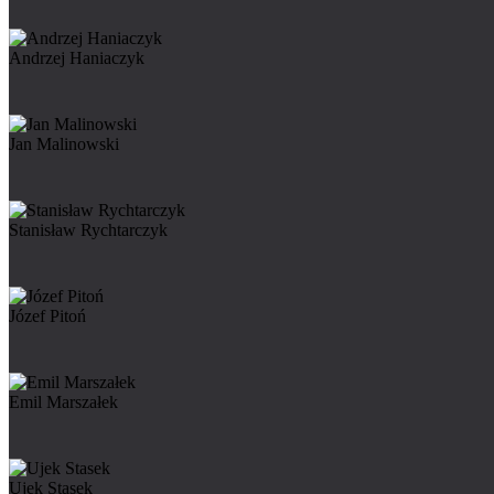
Andrzej Haniaczyk
Jan Malinowski
Stanisław Rychtarczyk
Józef Pitoń
Emil Marszałek
Ujek Stasek