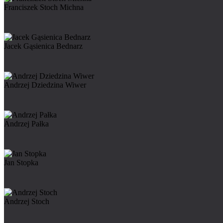
Franciszek Stoch Michna
Jacek Gąsienica Bednarz
Andrzej Dziedzina Wiwer
Andrzej Pałka
Jan Stopka
Andrzej Stoch