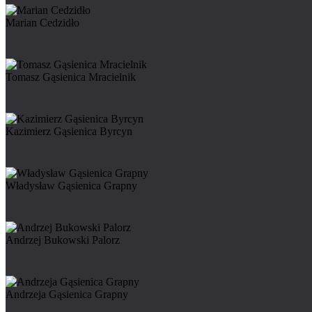
Marian Cedzidło
Tomasz Gąsienica Mracielnik
Kazimierz Gąsienica Byrcyn
Władysław Gąsienica Grapny
Andrzej Bukowski Palorz
Andrzeja Gąsienica Grapny