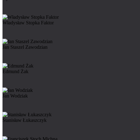
Władysław Stopka Faktor
Jan Staszel Zawodzian
Edmund Żak
Jan Wodziak
Stanisław Łukaszczyk