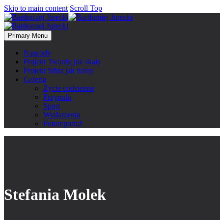
Skip to main content
Scroll Top
Primary Menu
Nagrody
Projekt Twardy jak skała
Projekt Silna jak halny
Galeria
Życie codzienne
Przyroda
Sport
Wydarzenia
Fotoreportaż
Stefania Molek