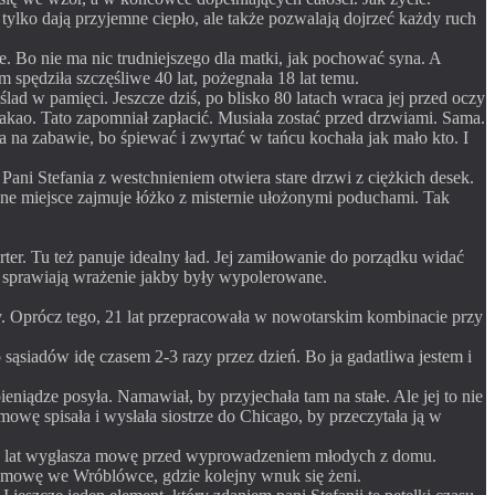
e tylko dają przyjemne ciepło, ale także pozwalają dojrzeć każdy ruch
ze. Bo nie ma nic trudniejszego dla matki, jak pochować syna. A
spędziła szczęśliwe 40 lat, pożegnała 18 lat temu.
lad w pamięci. Jeszcze dziś, po blisko 80 latach wraca jej przed oczy
kakao. Tato zapomniał zapłacić. Musiała zostać przed drzwiami. Sama.
a na zabawie, bo śpiewać i zwyrtać w tańcu kochała jak mało kto. I
Pani Stefania z westchnieniem otwiera stare drzwi z ciężkich desek.
ne miejsce zajmuje łóżko z misternie ułożonymi poduchami. Tak
er. Tu też panuje idealny ład. Jej zamiłowanie do porządku widać
, sprawiają wrażenie jakby były wypolerowane.
ny. Oprócz tego, 21 lat przepracowała w nowotarskim kombinacie przy
 sąsiadów idę czasem 2-3 razy przez dzień. Bo ja gadatliwa jestem i
eniądze posyła. Namawiał, by przyjechała tam na stałe. Ale jej to nie
mowę spisała i wysłała siostrze do Chicago, by przeczytała ją w
d 30 lat wygłasza mowę przed wyprowadzeniem młodych z domu.
i mowę we Wróblówce, gdzie kolejny wnuk się żeni.