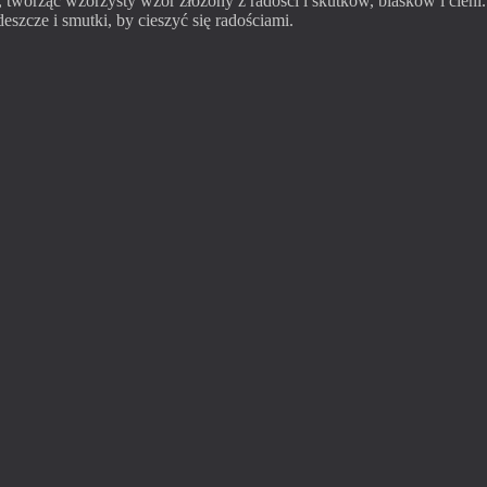
, tworząc wzorzysty wzór złożony z radości i skutków, blasków i cieni. 
eszcze i smutki, by cieszyć się radościami.