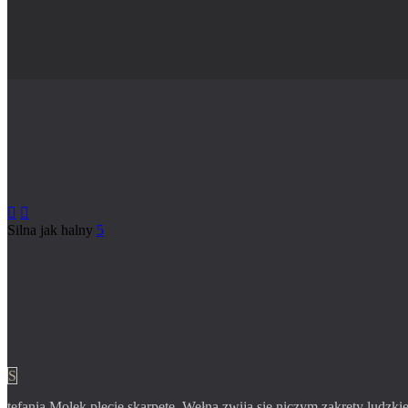


Silna jak halny
5
S
tefania Molek plecie skarpetę. Wełna zwija się niczym zakręty ludzk