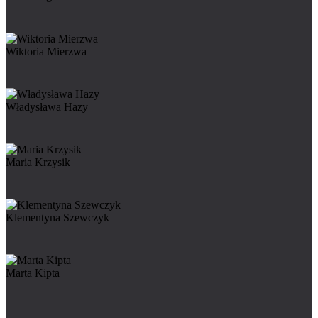
Wiktoria Mierzwa
Władysława Hazy
Maria Krzysik
Klementyna Szewczyk
Marta Kipta