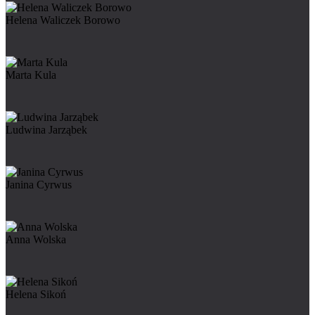
Helena Waliczek Borowo
Marta Kula
Ludwina Jarząbek
Janina Cyrwus
Anna Wolska
Helena Sikoń