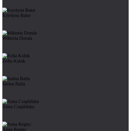
Krystyna Bator
Wiktoria Dorula
Zofia Kubik
Janina Bafia
Anna Czaplińska
Anna Regiec