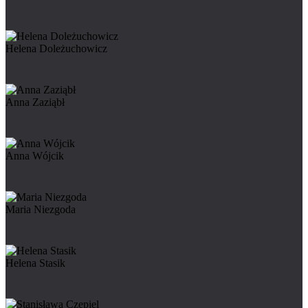
Helena Doleżuchowicz
Anna Zaziąbł
Anna Wójcik
Maria Niezgoda
Helena Stasik