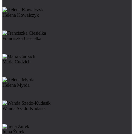
Helena Kowalczyk
Franciszka Ciesielka
Maria Cudzich
Helena Myrda
Wanda Szado-Kudasik
Irena Żurek