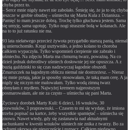
chyba przez to.
– Serce mnie nigdy nawet nie zabolało. Śmieję się, że ja to się chyba
jeszcze w grobie obudzę – uśmiecha się Marta Kula z Dzianisza. –
Pamięć to mam jeszcze dobrą. Trochę tylko głuchawa jestem. Sama
się umyję, sama ugotuję. Tylko nogi strasznie bolą w kolanach. Ale
na to to już ratunku nie ma.
93 lata niełatwego przecież żywota przygarbiło starszą panią, niemal
ją unieruchomiło. Kręgi usztywniło, a jedno kolano to choroba
całkiem wypaczyła. Tylko wspomnień cierpienie nie zabrało i
uśmiechu. Na zdjęciu Marta ma chmurną twarz, poważną. Na co
dzień jednak dobrotliwy uśmiech dosłownie jej nie opuszcza. A z
buzią gaździnki to się czas nadzwyczaj łagodnie obszedł.
Zmarszczek na łagodnym obliczu niemal nie dostrzeżesz. – Nieraz
się mnie pytają, jakie ja sposoby stosowałam, że taką mam cerę. A ja
nigdy się niczym nie malowałam. Tylko wodą zimną twarz
obmyłam z mydłem. Najwyżej kremem najprostszym
posmarowałam, ale nie za często – uśmiecha się pani Marta.
Życiowy dorobek Marty Kuli: 6 dzieci, 16 wnuków, 30
prawnuków, 3 praprawnuki. – Czasem to mi się wydaje, że imiona
trzeba popisać na kartce, żeby wszystkie spamiętać – uśmiecha się
znowu. Nawet wtedy, gdy się zastanawia nad aktualnymi
rachunkami w kwestii wnuków uśmiech nie znika z twarzy. Bo za
cyframi ukrywa się nieszczęście i rozpacz. Całkiem niedawno