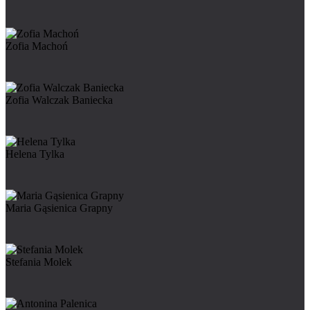
Zofia Machoń
Zofia Walczak Baniecka
Helena Tylka
Maria Gąsienica Grapny
Stefania Molek