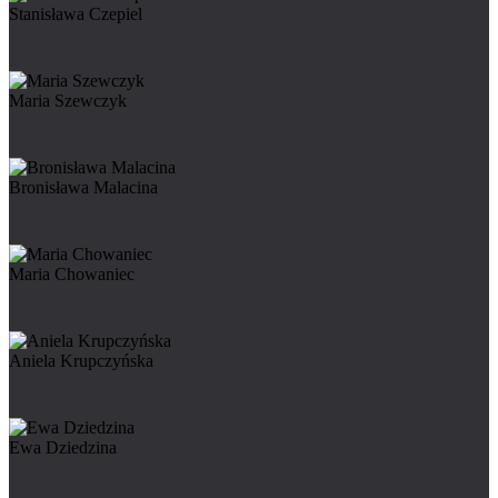
Stanisława Czepiel
Maria Szewczyk
Bronisława Malacina
Maria Chowaniec
Aniela Krupczyńska
Ewa Dziedzina