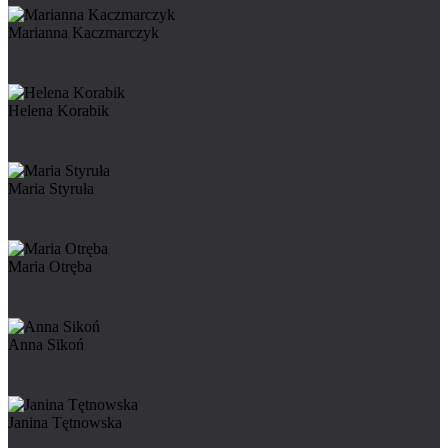
Marianna Kaczmarczyk
Helena Korabik
Maria Styruła
Maria Otręba
Anna Sikoń
Janina Tętnowska