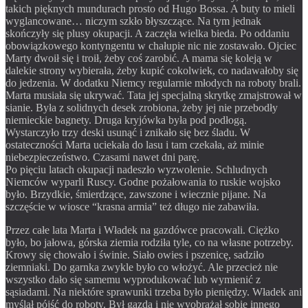
takich pięknych mundurach prosto od Hugo Bossa. A buty to mieli
wyglancowane… niczym szkło błyszczące. Na tym jednak
skończyły się plusy okupacji. A zaczęła wielka bieda. Po oddaniu
obowiązkowego kontyngentu w chałupie nic nie zostawało. Ojciec
Marty dwoił się i troił, żeby coś zarobić. A mama się koleją w
dalekie strony wybierała, żeby kupić cokolwiek, co nadawałoby się
do jedzenia. W dodatku Niemcy regularnie młodych na roboty brali.
Marta musiała się ukrywać. Tata jej specjalną skrytkę zmajstrował w
sianie. Była z solidnych desek zrobiona, żeby jej nie przebodły
niemieckie bagnety. Druga kryjówka była pod podłogą.
Wystarczyło trzy deski usunąć i znikało się bez śladu. W
ostateczności Marta uciekała do lasu i tam czekała, aż minie
niebezpieczeństwo. Czasami nawet dni parę.
Po pięciu latach okupacji nadeszło wyzwolenie. Schludnych
Niemców wyparli Ruscy. Godne pożałowania to ruskie wojsko
było. Brzydkie, śmierdzące, zawszone i wiecznie pijane. Na
szczęście w wiosce “krasna armia” też długo nie zabawiła.
Przez całe lata Marta i Władek na gazdówce pracowali. Ciężko
było, bo jałowa, górska ziemia rodziła tyle, co na własne potrzeby.
Krowy się chowało i świnie. Siało owies i pszenicę, sadziło
ziemniaki. Do garnka zwykle było co włożyć. Ale przecież nie
wszystko dało się samemu wyprodukować lub wymienić z
sąsiadami. Na niektóre sprawunki trzeba było pieniędzy. Władek ani
myślał pójść do roboty. Był gazdą i nie wyobrażał sobie innego