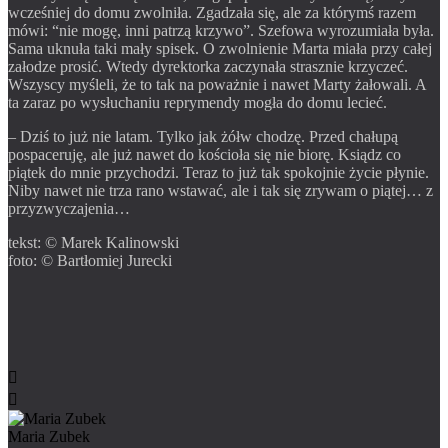
wcześniej do domu zwolniła. Zgadzała się, ale za którymś razem
mówi: “nie mogę, inni patrzą krzywo”. Szefowa wyrozumiała była.
Sama uknuła taki mały spisek. O zwolnienie Marta miała przy całej
załodze prosić. Wtedy dyrektorka zaczynała strasznie krzyczeć.
Wszyscy myśleli, że to tak na poważnie i nawet Marty żałowali. A
ta zaraz po wysłuchaniu reprymendy mogła do domu lecieć.
– Dziś to już nie latam. Tylko jak żółw chodzę. Przed chałupą
pospaceruję, ale już nawet do kościoła się nie biorę. Ksiądz co
piątek do mnie przychodzi. Teraz to już tak spokojnie życie płynie.
Niby nawet nie trza rano wstawać, ale i tak się zrywam o piątej… z
przyzwyczajenia…
tekst: © Marek Kalinowski
foto: © Bartłomiej Jurecki


Maria Zubek