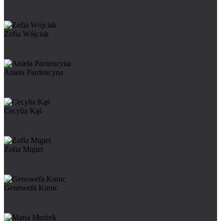
Zofia Wójciak
Aniela Pardencyna
Cecylia Kąś
Zofia Migiel
Genowefa Kuruc