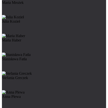
Maria Mrożek
Julia Kozieł
Maria Haber
Stanisława Fatla
Stefania Greczek
Anna Plewa