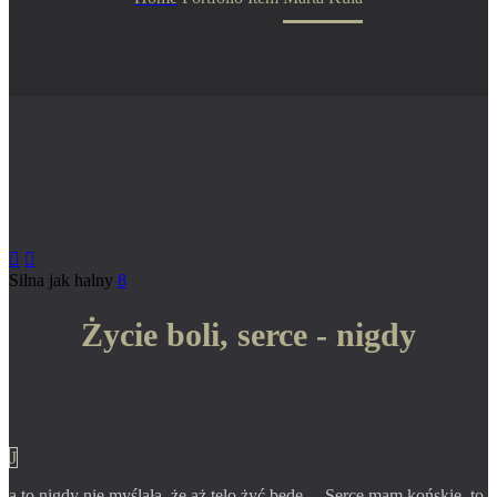


Silna jak halny
8
Życie boli, serce - nigdy
J
a to nigdy nie myślała, że aż telo żyć będę… Serce mam końskie, to