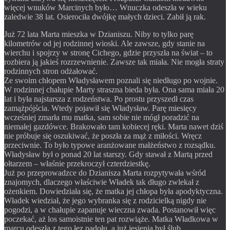
więcej wnuków Marcinych było… Wnuczka odeszła w wieku
zaledwie 38 lat. Osierociła dwójkę małych dzieci. Zabił ją rak.
Już 72 lata Marta mieszka w Dzianiszu. Niby to tylko parę
kilometrów od jej rodzinnej wioski. Ale zawsze, gdy stanie na
wierchu i spojrzy w stronę Cichego, gdzie przyszła na świat – to
rozbiera ją jakieś rozrzewnienie. Zawsze tak miała. Nie mogła straty
rodzinnych stron odżałować.
Ze swoim chłopem Władysławem poznali się niedługo po wojnie.
W rodzinnej chałupie Marty straszna bieda była. Ona sama miała 20
lat i była najstarsza z rodzeństwa. Po prostu przyszedł czas
zamążpójścia. Wtedy pojawił się Władysław. Parę miesięcy
wcześniej zmarła mu matka, sam sobie nie mógł poradzić na
niemałej gazdówce. Brakowało tam kobiecej ręki. Marta nawet dziś
nie próbuje się oszukiwać, że poszła za mąż z miłości. Wręcz
przeciwnie. To było typowe aranżowane małżeństwo z rozsądku.
Władysław był o ponad 20 lat starszy. Gdy stawał z Martą przed
ołtarzem – właśnie przekroczył czterdziestkę.
Już po przeprowadzce do Dzianisza Marta rozpytywała wśród
znajomych, dlaczego właściwie Władek tak długo zwlekał z
ożenkiem. Dowiedziała się, że matka jej chłopa była apodyktyczna.
Władek wiedział, że jego wybranka się z rodzicielką nigdy nie
pogodzi, a w chałupie zapanuje wieczna zwada. Postanowił więc
poczekać, aż los samoistnie ten pat rozwiąże. Matka Władkowa w
marcu odeszła z tego łez padołu, a już jesienią był ślub.