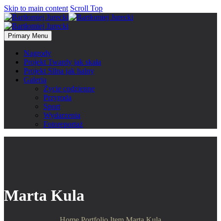
Skip to main content
Scroll Top
Primary Menu
Nagrody
Projekt Twardy jak skała
Projekt Silna jak halny
Galeria
Życie codzienne
Przyroda
Sport
Wydarzenia
Fotoreportaż
Marta Kula
Home
Portfolio Item
Marta Kula