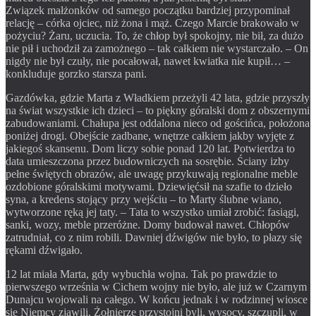
Związek małżonków od samego początku bardziej przypominał
relację – córka ojciec, niż żona i mąż. Czego Marcie brakowało w
pożyciu? Żaru, uczucia. To, że chłop był spokojny, nie bił, za dużo
nie pił i uchodził za zamożnego – tak całkiem nie wystarczało. – On
nigdy nie był czuły, nie pocałował, nawet kwiatka nie kupił… –
konkluduje gorzko starsza pani.
Gazdówka, gdzie Marta z Władkiem przeżyli 42 lata, gdzie przyszły
na świat wszystkie ich dzieci – to piękny góralski dom z obszernymi
zabudowaniami. Chałupa jest oddalona nieco od gościńca, położona
poniżej drogi. Obejście zadbane, wnętrze całkiem jakby wyjęte z
jakiegoś skansenu. Dom liczy sobie ponad 120 lat. Potwierdza to
data umieszczona przez budowniczych na sosrębie. Ściany izby
pełne świętych obrazów, ale uwagę przykuwają regionalne meble
ozdobione góralskimi motywami. Dziewięćsił na szafie to dzieło
syna, a kredens stojący przy wejściu – to Marty ślubne wiano,
wytworzone ręką jej taty. – Tata to wszystko umiał zrobić: fasiągi,
sanki, wozy, meble przeróżne. Domy budował nawet. Chłopów
zatrudniał, co z nim robili. Dawniej dźwigów nie było, to płazy się
rękami dźwigało.
12 lat miała Marta, gdy wybuchła wojna. Tak po prawdzie to
pierwszego września w Cichem wojny nie było, ale już w Czarnym
Dunajcu wojowali na całego. W końcu jednak i w rodzinnej wiosce
się Niemcy zjawili. Żołnierze przystojni byli, wysocy, szczupli, w