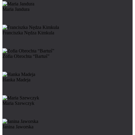
Maria Jandura
Franciszka Nędza Kimkula
Zofia Obrochta “Bartuś”
Hanka Madeja
Maria Szewczyk
Janina Jaworska