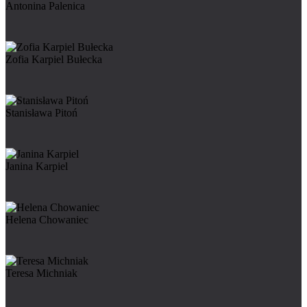
Antonina Palenica
Zofia Karpiel Bułecka
Stanisława Pitoń
Janina Karpiel
Helena Chowaniec
Teresa Michniak