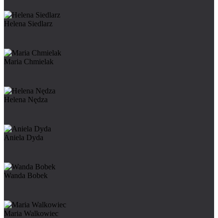
Helena Siedlarz
Maria Chmielak
Helena Nędza
Aniela Dyda
Wanda Bobek
Maria Walkowiec