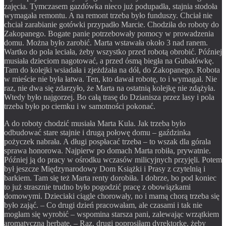
zajęcia. Tymczasem gazdówka nieco już podupadła, stajnia stodoła
wymagała remontu. A na remont trzeba było funduszy. Chciał nie
chciał zarabianie gotówki przypadło Marcie. Chodziła do roboty do
Zakopanego. Bogate panie potrzebowały pomocy w prowadzenia
domu. Można było zarobić. Marta wstawała około 3 nad ranem.
Wartko do pola leciała, żeby wszystko przed robotą obrobić. Później
musiała dzieciom nagotować, a przed ósmą biegła na Gubałówkę.
Tam do kolejki wsiadała i zjeżdżała na dół, do Zakopanego. Robota
w mieście nie była łatwa. Ten, kto dawał robotę, to i wymagał. Nie
raz, nie dwa się zdarzyło, że Marta na ostatnią kolejkę nie zdążyła.
Wtedy było najgorzej. Bo całą trasę do Dzianisza przez lasy i pola
trzeba było po ciemku i w samotności pokonać.
A do roboty chodzić musiała Marta Kula. Jak trzeba było
odbudować stare stajnie i drugą połowę domu – gaździnka
pożyczek nabrała. A długi pospłacać trzeba – to wszak dla górala
sprawa honorowa. Najpierw po domach Marta robiła, prywatnie.
Później ją do pracy w ośrodku wczasów milicyjnych przyjęli. Potem
był jeszcze Międzynarodowy Dom Książki i Prasy z czytelnią i
barkiem. Tam się też Marta renty dorobiła. I dobrze, bo pod koniec
to już strasznie trudno było pogodzić pracę z obowiązkami
domowymi. Dzieciaki ciągle chorowały, no i mamą chorą trzeba się
było zająć. – Co drugi dzień pracowałam, ale czasami i tak nie
mogłam się wyrobić – wspomina starsza pani, zalewając wrzątkiem
aromatyczną herbatę. – Raz, drugi poprosiłam dyrektorkę, żeby