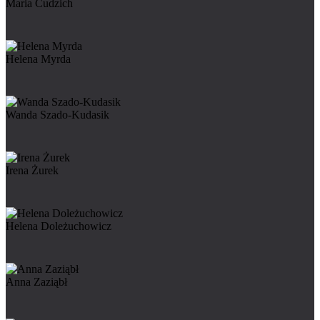
Maria Cudzich
Helena Myrda
Wanda Szado-Kudasik
Irena Żurek
Helena Doleżuchowicz
Anna Zaziąbł