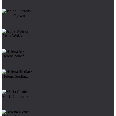
Janina Cyrwus
Anna Wolska
Helena Sikoń
Helena Siedlarz
Maria Chmielak