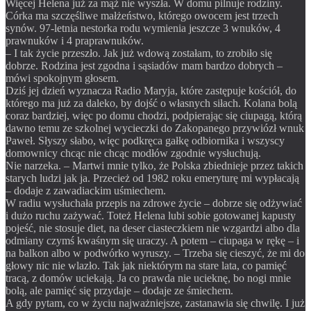
Więcej Helena już za mąż nie wyszła. W domu pilnuje rodziny.
Córka ma szczęśliwe małżeństwo, którego owocem jest trzech
synów. 97-letnia nestorka rodu wymienia jeszcze 3 wnuków, 4
prawnuków i 4 praprawnuków.
– I tak życie przeszło. Jak już wdową zostałam, to zrobiło się
dobrze. Rodzina jest zgodna i sąsiadów mam bardzo dobrych –
mówi spokojnym głosem.
Dziś jej dzień wyznacza Radio Maryja, które zastępuje kościół, do
którego ma już za daleko, by dojść o własnych siłach. Kolana bolą
coraz bardziej, więc po domu chodzi, podpierając się ciupagą, którą
dawno temu ze szkolnej wycieczki do Zakopanego przywiózł wnuk
Paweł. Słyszy słabo, więc podkręca gałkę odbiornika i wszyscy
domownicy chcąc nie chcąc modłów zgodnie wysłuchują.
Nie narzeka. – Martwi mnie tylko, że Polska zbiednieje przez takich
starych ludzi jak ja. Przecież od 1982 roku emeryturę mi wypłacają
– dodaje z zawadiackim uśmiechem.
W radiu wysłuchała przepis na zdrowe życie – dobrze się odżywiać
i dużo ruchu zażywać. Toteż Helena lubi sobie gotowanej kapusty
pojeść, nie stosuje diet, na deser ciasteczkiem nie wzgardzi albo dla
odmiany czymś kwaśnym się uraczy. A potem – ciupaga w rękę – i
na balkon albo w podwórko wyruszy. – Trzeba się cieszyć, że mi do
głowy nic nie wlazło. Tak jak niektórym na stare lata, co pamięć
tracą, z domów uciekają. Ja co prawda nie ucieknę, bo nogi mnie
bolą, ale pamięć się przydaje – dodaje ze śmiechem.
A gdy pytam, co w życiu najważniejsze, zastanawia się chwilę. I już