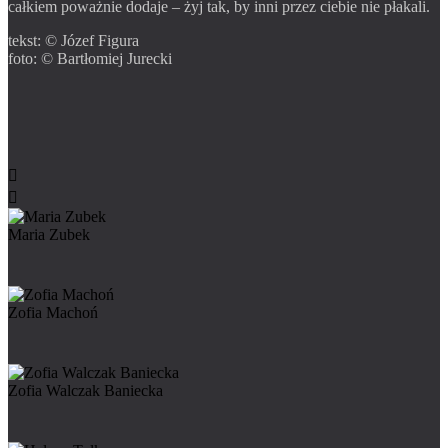
całkiem poważnie dodaje – żyj tak, by inni przez ciebie nie płakali.
tekst: © Józef Figura
foto: © Bartłomiej Jurecki


Maria Zubek
Zofia Machoń
Zofia Walczak Baniecka