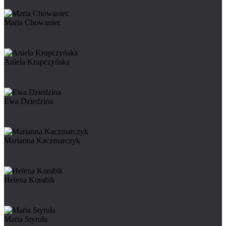
Maria Chowaniec
Aniela Krupczyńska
Ewa Dziedzina
Marianna Kaczmarczyk
Helena Korabik
Maria Styruła