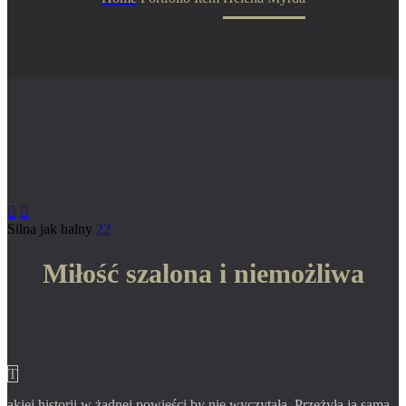


Silna jak halny
22
Miłość szalona i niemożliwa
T
akiej historii w żadnej powieści by nie wyczytała. Przeżyła ją sama.