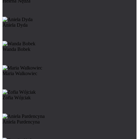
Helena Nędza
Aniela Dyda
Wanda Bobek
Maria Walkowiec
Zofia Wójciak
Aniela Pardencyna