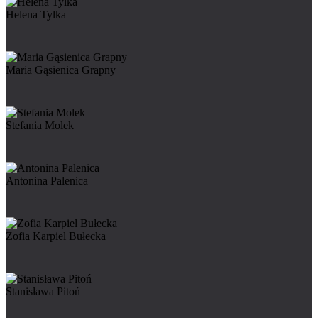
Helena Tylka
Maria Gąsienica Grapny
Stefania Molek
Antonina Palenica
Zofia Karpiel Bułecka
Stanisława Pitoń