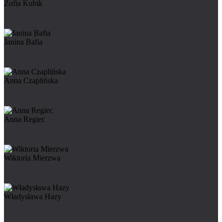
Zofia Kubik
Janina Bafia
Anna Czaplińska
Anna Regiec
Wiktoria Mierzwa
Władysława Hazy