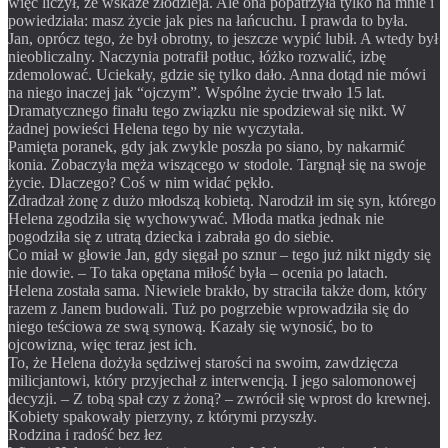
więc liczył, że wskaże złodzieja. Ale ona popatrzyła tylko na mnie i
powiedziała: masz życie jak pies na łańcuchu. I prawda to była.
Jan, oprócz tego, że był obrotny, to jeszcze wypić lubił. A wtedy był
nieobliczalny. Naczynia potrafił potłuc, łóżko rozwalić, izbę
zdemolować. Uciekały, gdzie się tylko dało. Anna dotąd nie mówi
na niego inaczej jak “ojczym”. Wspólne życie trwało 15 lat.
Dramatycznego finału tego związku nie spodziewał się nikt. W
żadnej powieści Helena tego by nie wyczytała.
Pamięta poranek, gdy jak zwykle poszła po siano, by nakarmić
konia. Zobaczyła męża wiszącego w stodole. Targnął się na swoje
życie. Dlaczego? Coś w nim widać pękło.
Zdradzał żonę z dużo młodszą kobietą. Narodził im się syn, którego
Helena zgodziła się wychowywać. Młoda matka jednak nie
pogodziła się z utratą dziecka i zabrała go do siebie.
Co miał w głowie Jan, gdy sięgał po sznur – tego już nikt nigdy się
nie dowie. – To taka opętana miłość była – ocenia po latach.
Helena została sama. Niewiele brakło, by straciła także dom, który
razem z Janem budowali. Tuż po pogrzebie wprowadziła się do
niego teściowa ze swą synową. Kazały się wynosić, bo to
ojcowizna, więc teraz jest ich.
To, że Helena dożyła sędziwej starości na swoim, zawdzięcza
milicjantowi, który przyjechał z interwencją. I jego salomonowej
decyzji. – Z tobą spał czy z żoną? – zwrócił się wprost do krewnej.
Kobiety spakowały pierzyny, z którymi przyszły.
Rodzina i radość bez łez