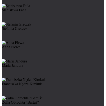
Stanisława Fatla
Stefania Greczek
Anna Plewa
Maria Jandura
Franciszka Nędza Kimkula
Zofia Obrochta “Bartuś”