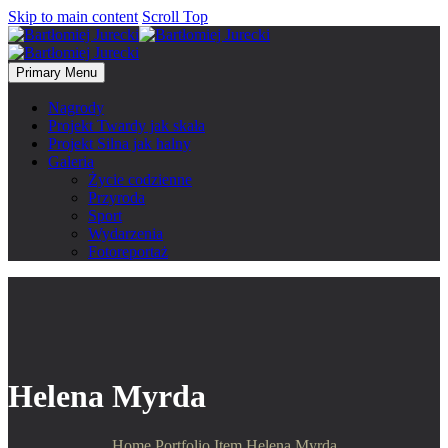
Skip to main content
Scroll Top
Primary Menu
Nagrody
Projekt Twardy jak skała
Projekt Silna jak halny
Galeria
Życie codzienne
Przyroda
Sport
Wydarzenia
Fotoreportaż
Helena Myrda
Home
Portfolio Item
Helena Myrda