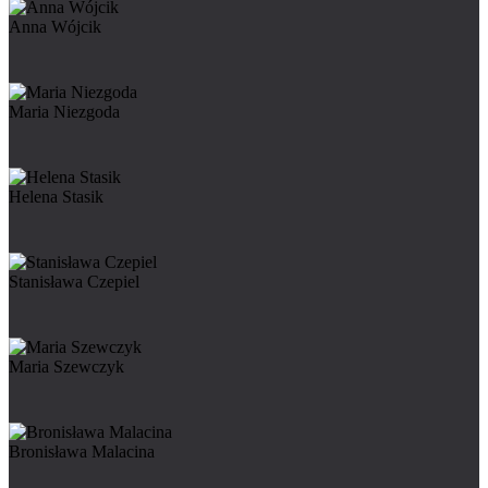
Anna Wójcik
Maria Niezgoda
Helena Stasik
Stanisława Czepiel
Maria Szewczyk
Bronisława Malacina