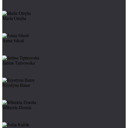
Maria Otręba
Anna Sikoń
Janina Tętnowska
Krystyna Bator
Wiktoria Dorula