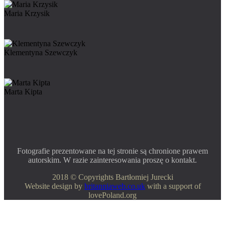
Maria Krzysik
Klementyna Szewczyk
Marta Kipta
Fotografie prezentowane na tej stronie są chronione prawem
autorskim. W razie zainteresowania proszę o kontakt.
2018 © Copyrights Bartłomiej Jurecki
Website design by
britanniaweb.co.uk
with a support of
lovePoland.org