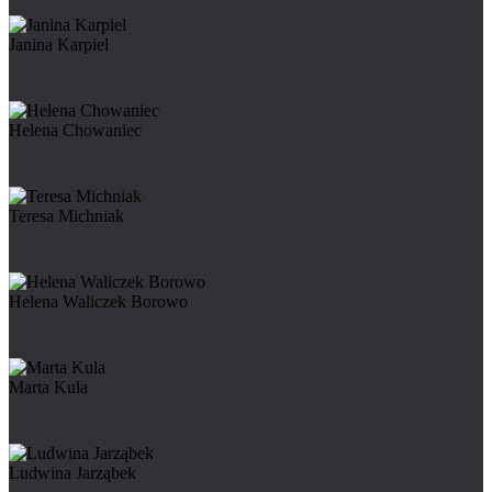
Janina Karpiel
Helena Chowaniec
Teresa Michniak
Helena Waliczek Borowo
Marta Kula
Ludwina Jarząbek