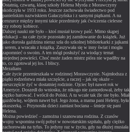
Ostatnią, czwartą, klasę szkoły Helena Myrda z Morawczyny
skończyła w 1933 roku. Jeszcze zachowała świadectwo pod
panieńskim nazwiskiem Gałaczyńska i z samymi piątkami. A na
cenzurce między innymi takie przedmioty jak ćwiczenia cielesne
czy roboty kobiece.
Dalszej nauki nie było – ktoś musiał krowy paść. Mimo skąpej
edukacji – na całe życie pozostało jej zamiłowanie do książek. Już
jako dorosła gaździna nieraz szła do szkolnej bibliotekarki z jajkami
i serem, a wracała z książką. Zaszywała się w inny świat i mogła
zapomnieć o swoim. A ten mógł posłużyć za wiodący temat
niejednej powieści. Choć może żaden mistrz pióra nie wpadłby na
to, co zgotował jej los. I bliscy.
Mezalians
Całe życie przemieszkała w rodzinnej Morawczynie. Najmłodsza z
piątki rodzeństwa miała szczęście, a raczej – jak się okaże –
nieszczęście żyć w dostatniej rodzinie. Ojciec był nawet rok w
Ameryce. Doszedł do wniosku, że nikogo nie zamordował, żeby tak
ciężko harować. I wrócił do Polski. A tu wcale tak źle nie było. Miał
gazdówkę, wójtem nawet był. Jego żona, a mama pani Heleny, była
akuszerką. – Przynosiła dzieci zamiast bociana – śmieje się pani
Helena.
Można powiedzieć – zamożna i szanowana rodzina. Z czasów
wojny wspomina swój pobyt w nowotarskim szpitalu, gdy ciężko
zachorowała na tyfus. To jedyny raz w życiu, gdy na dłużej musiała