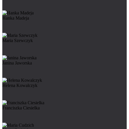
Hanka Madeja
Maria Szewczyk
Janina Jaworska
Helena Kowalczyk
Franciszka Ciesielka