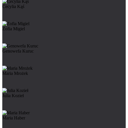
Cecylia Kąś
Zofia Migiel
Genowefa Kuruc
Maria Mrożek
Julia Kozieł
Maria Haber