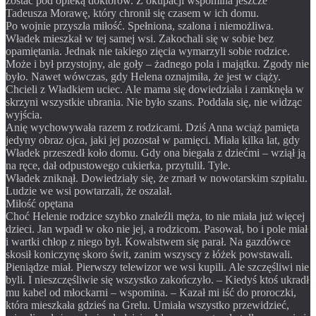
zostać pod opieką doktorów. Z okupacji wspomina jeszcze
Tadeusza Morawę, który chronił się czasem w ich domu.
Po wojnie przyszła miłość. Spełniona, szalona i niemożliwa.
Władek mieszkał w tej samej wsi. Zakochali się w sobie bez
opamiętania. Jednak nie takiego zięcia wymarzyli sobie rodzice.
Może i był przystojny, ale goły – żadnego pola i majątku. Zgody nie
było. Nawet wówczas, gdy Helena oznajmiła, że jest w ciąży.
Chcieli z Władkiem uciec. Ale mama się dowiedziała i zamknęła w
skrzyni wszystkie ubrania. Nie było szans. Poddała się, nie widząc
wyjścia.
Anię wychowywała razem z rodzicami. Dziś Anna wciąż pamięta
jedyny obraz ojca, jaki jej pozostał w pamięci. Miała kilka lat, gdy
Władek przeszedł koło domu. Gdy ona biegała z dziećmi – wziął ją
na ręce, dał odpustowego cukierka, przytulił. Tyle.
Władek zniknął. Dowiedziały się, że zmarł w nowotarskim szpitalu.
Ludzie we wsi powtarzali, że oszalał.
Miłość opętana
Choć Helenie rodzice szybko znaleźli męża, to nie miała już więcej
dzieci. Jan wpadł w oko nie jej, a rodzicom. Pasował, bo i pole miał
i wartki chłop z niego był. Kowalstwem się parał. Na gazdówce
skosił koniczynę skoro świt, zanim wszyscy z łóżek powstawali.
Pieniądze miał. Pierwszy telewizor we wsi kupili. Ale szczęśliwi nie
byli. I nieszczęśliwie się wszystko zakończyło. – Kiedyś ktoś ukradł
mu kabel od młockarni – wspomina. – Kazał mi iść do proroczki,
która mieszkała gdzieś na Grelu. Umiała wszystko przewidzieć,