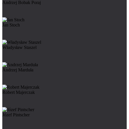
Andrzej Bobak Poraj
Jan Stoch
Władysław Staszel
Andrzej Marduła
Robert Majerczak
Józef Pintscher