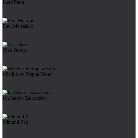
Józef Pitoń
Emil Marszałek
Ujek Stasek
Władysław Stopka Faktor
Jan Staszel Zawodzian
Edmund Żak