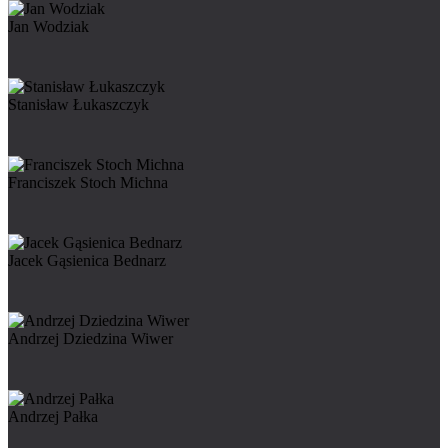
Jan Wodziak
Stanisław Łukaszczyk
Franciszek Stoch Michna
Jacek Gąsienica Bednarz
Andrzej Dziedzina Wiwer
Andrzej Pałka