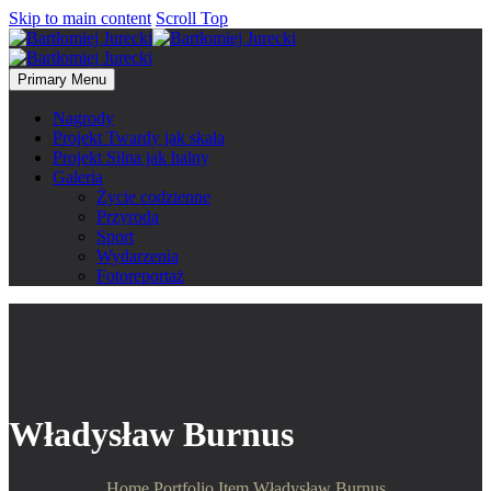
Skip to main content
Scroll Top
Primary Menu
Nagrody
Projekt Twardy jak skała
Projekt Silna jak halny
Galeria
Życie codzienne
Przyroda
Sport
Wydarzenia
Fotoreportaż
Władysław Burnus
Home
Portfolio Item
Władysław Burnus