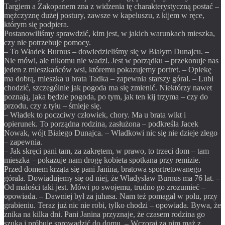
Targiem a Zakopanem zna z widzenia tę charakterystyczną postać –
mężczyznę dużej postury, zawsze w kapeluszu, z kijem w ręce,
którym się podpiera.
Postanowiliśmy sprawdzić, kim jest, w jaki
ch warunkach mieszka,
czy nie potrzebuje pomocy.
– To Władek Burnus – dowiedzieliśmy się w Białym Dunajcu. –
Nie mówi, ale nikomu nie wadzi. Jest w porządku – przekonuje nas
jeden z mieszkańców wsi, któremu pokazujemy portret. – Opiekę
ma dobrą, mieszka u brata Tadka – zapewnia starszy góral. – Lubi
chodzić, szczególnie jak pogoda ma się zmienić. Niektórzy nawet
poznają, jaka będzie pogoda, po tym, jak ten kij trzyma – czy do
przodu, czy z tyłu – śmieje się.
– Władek to poczciwy człowiek, chory. Ma u brata wikt i
opierunek. To porządna rodzina, zasłużona – podkreśla Jacek
Nowak, wójt Białego Dunajca. – Władkowi nic się nie dzieje złego
– zapewnia.
– Jak skręci pani tam, za zakrętem, w prawo, to trzeci dom – tam
mieszka – pokazuje nam drogę kobieta spotkana przy remizie.
Przed domem krząta się pani Janina, bratowa sportretowanego
górala. Dowiadujemy się od niej, że Władysław Burnus ma 76 lat. –
Od małości taki jest. Mówi po swojemu, trudno go zrozumieć –
opowiada. – Dawniej był za juhasa. Nam też pomagał w polu, przy
grabieniu. Teraz już nic nie robi, tylko chodzi – opowiada. Bywa, że
znika na kilka dni. Pani Janina przyznaje, że czasem rodzina go
szuka i próbuje sprowadzić do domu. – Wczoraj za nim mąż z