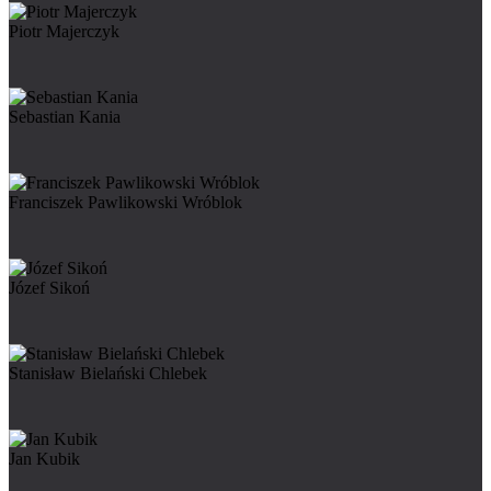
Piotr Majerczyk
Sebastian Kania
Franciszek Pawlikowski Wróblok
Józef Sikoń
Stanisław Bielański Chlebek
Jan Kubik