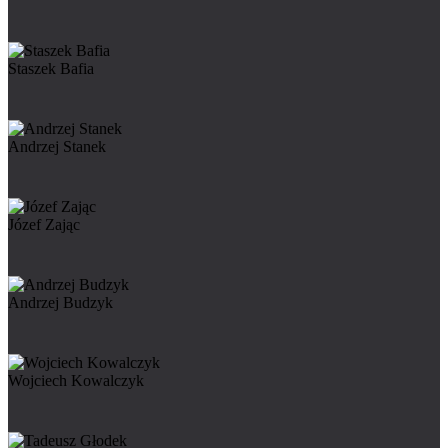
Staszek Bafia
Andrzej Stanek
Józef Zając
Andrzej Budzyk
Wojciech Kowalczyk