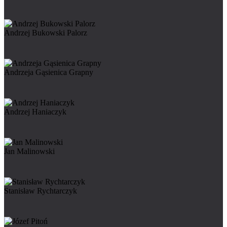
Andrzej Bukowski Palorz
Andrzeja Gąsienica Grapny
Andrzej Haniaczyk
Jan Malinowski
Stanisław Rychtarczyk