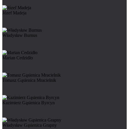
Józef Madeja
Władysław Burnus
Marian Cedzidło
Tomasz Gąsienica Mracielnik
Kazimierz Gąsienica Byrcyn
Władysław Gąsienica Grapny