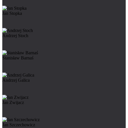
Jan Stopka
Andrzej Stoch
Stanisław Barnaś
Andrzej Galica
Jan Zwijacz
Jan Szczechowicz