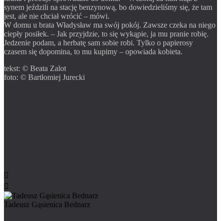
synem jeździli na stację benzynową, bo dowiedzieliśmy się, że tam
jest, ale nie chciał wrócić – mówi.
W domu u brata Władysław ma swój pokój. Zawsze czeka na niego
ciepły posiłek. – Jak przyjdzie, to się wykąpie, ja mu pranie robię.
Jedzenie podam, a herbatę sam sobie robi. Tylko o papierosy
czasem się dopomina, to mu kupimy – opowiada kobieta.
tekst: © Beata Zalot
foto: © Bartłomiej Jurecki


Tadeusz Gąsienica Bednarz