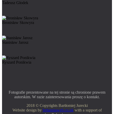
Tadeusz Głodek
Bronisław Skowyra
Stanisław Jarosz
Ryszard Ponikwia
Fotografie prezentowane na tej stronie są chronione prawem
autorskim. W razie zainteresowania proszę o kontakt.
2018 © Copyrights Bartłomiej Jurecki
Website design by
britanniaweb.co.uk
with a support of