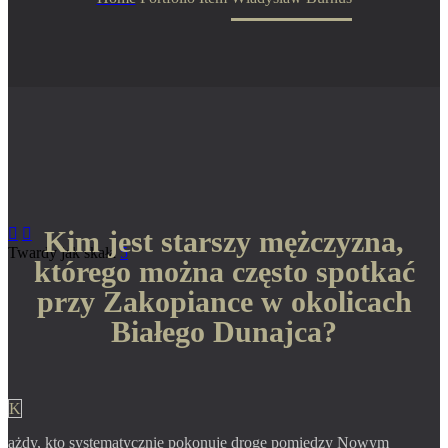
Kim jest starszy mężczyzna,


Twardy jak skała
5
którego można często spotkać
przy Zakopiance w okolicach
Białego Dunajca?
K
ażdy, kto systematycznie pokonuje drogę pomiędzy Nowym