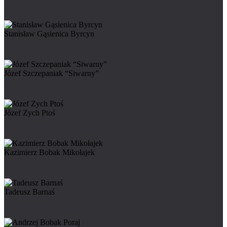
Stanisław Gąsienica Byrcyn
Józef Szczepaniak “Siwarny”
Józef Zych Ptoś
Kazimierz Bobak Mikołajek
Tadeusz Barnaś