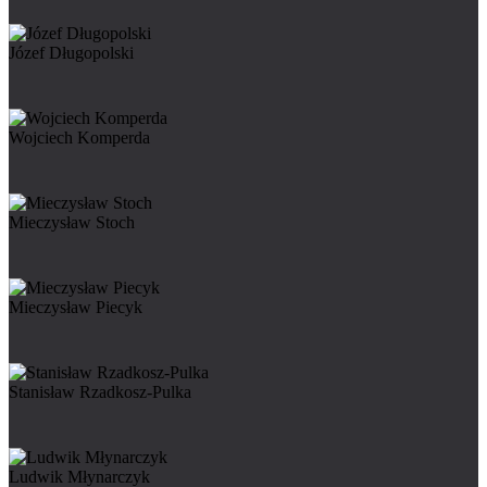
Józef Długopolski
Wojciech Komperda
Mieczysław Stoch
Mieczysław Piecyk
Stanisław Rzadkosz-Pulka
Ludwik Młynarczyk