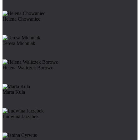
Helena Chowaniec
Teresa Michniak
Helena Waliczek Borowo
Marta Kula
Ludwina Jarząbek