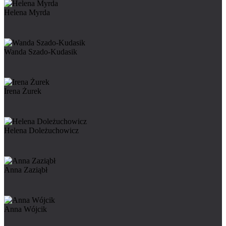
Helena Myrda
Wanda Szado-Kudasik
Irena Żurek
Helena Doleżuchowicz
Anna Zaziąbł
Anna Wójcik