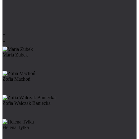


Maria Zubek
Zofia Machoń
Zofia Walczak Baniecka
Helena Tylka