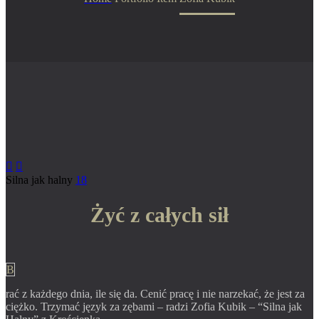


Silna jak halny
18
Żyć z całych sił
B
rać z każdego dnia, ile się da. Cenić pracę i nie narzekać, że jest za
ciężko. Trzymać język za zębami – radzi Zofia Kubik – “Silna jak