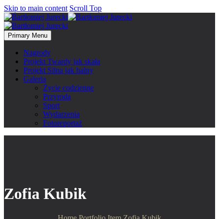
Skip to main content
Scroll Top
Primary Menu
Nagrody
Projekt Twardy jak skała
Projekt Silna jak halny
Galeria
Życie codzienne
Przyroda
Sport
Wydarzenia
Fotoreportaż
Zofia Kubik
Home
Portfolio Item
Zofia Kubik