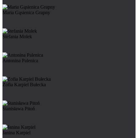
Maria Gąsienica Grapny
Stefania Molek
Antonina Palenica
Zofia Karpiel Bułecka
Stanisława Pitoń
Janina Karpiel