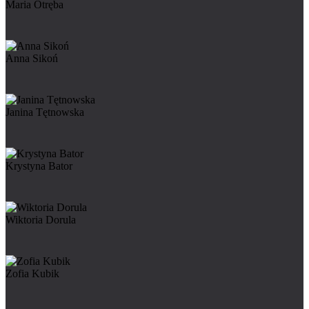
Maria Otręba
Anna Sikoń
Janina Tętnowska
Krystyna Bator
Wiktoria Dorula
Zofia Kubik