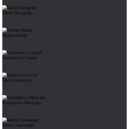
Maria Niezgoda
Helena Stasik
Stanisława Czepiel
Maria Szewczyk
Bronisława Malacina
Maria Chowaniec