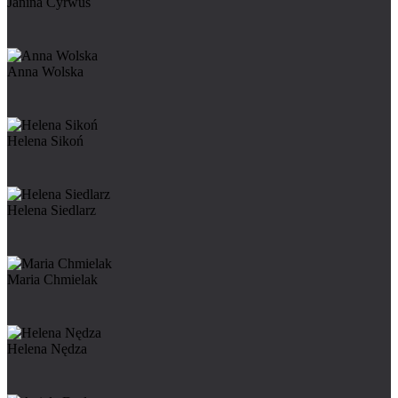
Janina Cyrwus
Anna Wolska
Helena Sikoń
Helena Siedlarz
Maria Chmielak
Helena Nędza