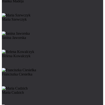
Hanka Madeja
Maria Szewczyk
Janina Jaworska
Helena Kowalczyk
Franciszka Ciesielka
Maria Cudzich