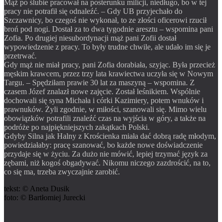
Mąż po ślubie pracował na posterunku milicji, niedługo, bo w tej
pracy nie potrafił się odnaleźć. – Gdy UB przyjechało do
Szczawnicy, bo czegoś nie wykonał, to ze złości oficerowi rzucił
broń pod nogi. Dostał za to dwa tygodnie aresztu – wspomina pani
Zofia. Po drugiej niesubordynacji mąż pani Zofii dostał
wypowiedzenie z pracy. To były trudne chwile, ale udało im się je
przetrwać.
Gdy mąż nie miał pracy, pani Zofia dorabiała, szyjąc. Była przecież
męskim krawcem, przez trzy lata krawiectwa uczyła się w Nowym
Targu. – Spędziłam prawie 30 lat za maszyną – wspomina. Z
czasem Józef znalazł nowe zajęcie. Został leśnikiem. Wspólnie
dochowali się syna Michała i córki Kazimiery, potem wnuków i
prawnuków. Żyli zgodnie, w miłości, szanowali się. Mimo wielu
obowiązków potrafili znaleźć czas na wyjścia w góry, a także na
podróże po najpiękniejszych zakątkach Polski.
Gdyby Silna jak Halny z Krościenka miała dać dobrą radę młodym,
powiedziałaby: pracę szanować, bo każde nowe doświadczenie
przydaje się w życiu. Za dużo nie mówić, lepiej trzymać język za
zębami, niż kogoś obgadywać. Nikomu niczego zazdrościć, na to,
co się ma, trzeba zwyczajnie zarobić.
tekst: © Aneta Dusik
foto: © Bartłomiej Jurecki