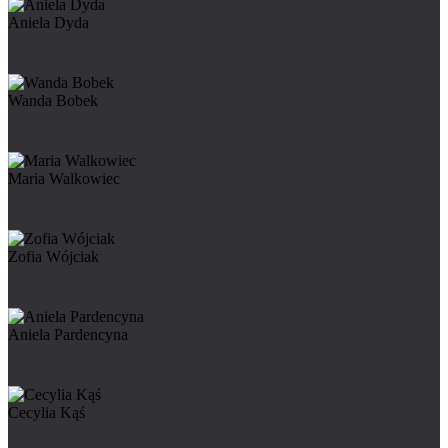
Aniela Dyda
Wanda Bobek
Maria Walkowiec
Zofia Wójciak
Aniela Pardencyna
Cecylia Kąś