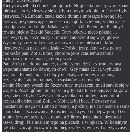
Halny” z Krościenka.
Kiedyś uwielbiała chodzić po górach. Nogi lekko niosły w nieznane
miejsca, a oczy cieszyły się każdym nowym widokiem. Gorce były
pierwsze. Na Lubaniu znała każde dumnie unos
zące koronę liści
drzewo, przyspieszające bicie serca pagórki i zielone, zachęcające
do odpoczynku dolinki. Miała swoje ścieżki. Potem był Pieniny i
równie piękny Beskid Sądecki. Tatry odkryła nieco później…
Zachwyt tym, co zobaczyła, mocno zakorzenił się w jej głowie.
Wystarczy, że zmruży oczy, a znowu jest w miejscach, które
niegdyś z taką pasją zwiedzała. – Polska jest piękna – raz po raz
podkreśla pani Zofia, której choroba jakiś czas temu zabrała
zwinność poruszania się i dobry wzrok.
Pani Zofia ma dobrą pamięć, dzięki czemu dziś bez trudu wraca
wspomnieniami do dawnych chwil. Gdy miała 12 lat, wybuchła
wojna. – Pamiętam, jak chłopy uciekały z domów, a rodziny
rozpaczały. Tak było u nas, i u sąsiadów – opowiada.
Zanim Niemcy weszli do Szczawnicy, mężczyźni mieli stawić się w
wojsku. Poszli górami do Sącza, a gdy dotarli na miejsce, nikogo w
urzędzie nie było. Część z nich wróciła do domów, razem nimi
przyszedł ojciec pani Zofii. – Mój tata był bacą. Pierwszy raz
poszłam do niego na Lubań z babką, a później już co niedzielę sama
chodziłam – Szczawnica, Krościenko, Grywał i dalej w górę. Dziś
sobie nie wyobrażam, jak mogłam 5 litrów jedzenia zanieść taki
kawał drogi. Nie nosiłam tego na plecach, a w rękach. W kolejnym
roku tata zaczął bacować u hrabiego w Szczawnicy. To były czasy,