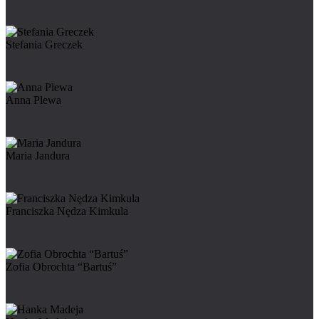
Stefania Greczek
Anna Plewa
Maria Jandura
Franciszka Nędza Kimkula
Zofia Obrochta “Bartuś”