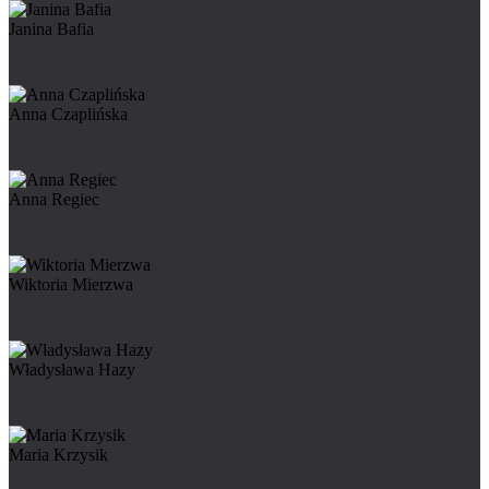
Janina Bafia
Anna Czaplińska
Anna Regiec
Wiktoria Mierzwa
Władysława Hazy
Maria Krzysik