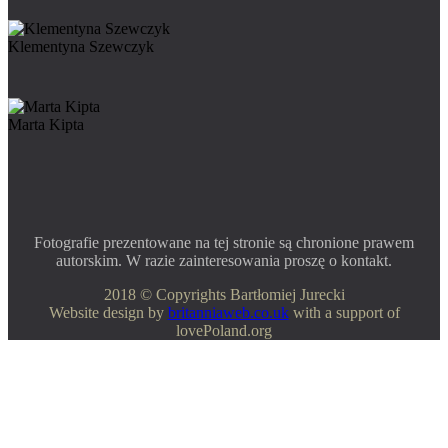
Klementyna Szewczyk
Marta Kipta
Fotografie prezentowane na tej stronie są chronione prawem
autorskim. W razie zainteresowania proszę o kontakt.
2018 © Copyrights Bartłomiej Jurecki
Website design by
britanniaweb.co.uk
with a support of
lovePoland.org