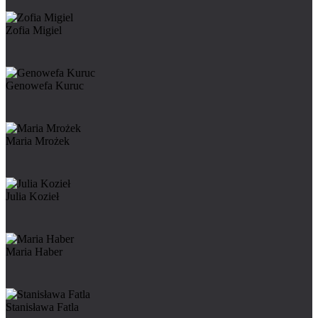
Zofia Migiel
Genowefa Kuruc
Maria Mrożek
Julia Kozieł
Maria Haber
Stanisława Fatla