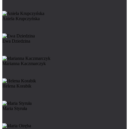
Aniela Krupczyńska
Ewa Dziedzina
Marianna Kaczmarczyk
Helena Korabik
Maria Styruła