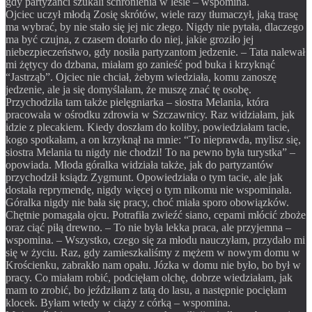
gdy partyzanci szukali schronienia w lesie – wspomina.
Ojciec uczył młodą Zosię skrótów, wiele razy tłumaczył, jaką trasę
ma wybrać, by nie stało się jej nic złego. Nigdy nie pytała, dlaczego
ma być czujna, z czasem dotarło do niej, jakie groziło jej
niebezpieczeństwo, gdy nosiła partyzantom jedzenie. – Tata nalewał
mi żętycy do dzbana, miałam go zanieść pod buka i krzyknąć
“Jastrząb”. Ojciec nie chciał, żebym wiedziała, komu zanoszę
jedzenie, ale ja się domyślałam, że muszę znać tę osobę.
Przychodziła tam także pielęgniarka – siostra Melania, która
pracowała w ośrodku zdrowia w Szczawnicy. Raz widziałam, jak
idzie z plecakiem. Kiedy doszłam do koliby, powiedziałam tacie,
kogo spotkałam, a on krzyknął na mnie: “To nieprawda, mylisz się,
siostra Melania tu nigdy nie chodzi! To na pewno była turystka” –
opowiada. Młoda góralka widziała także, jak do partyzantów
przychodził ksiądz Zygmunt. Opowiedziała o tym tacie, ale jak
dostała reprymendę, nigdy więcej o tym nikomu nie wspominała.
Góralka nigdy nie bała się pracy, choć miała sporo obowiązków.
Chętnie pomagała ojcu. Potrafiła zwieźć siano, cepami młócić zboże
oraz ciąć piłą drewno. – To nie była lekka praca, ale przyjemna –
wspomina. – Wszystko, czego się za młodu nauczyłam, przydało mi
się w życiu. Raz, gdy zamieszkaliśmy z mężem w nowym domu w
Krościenku, zabrakło nam opału. Józka w domu nie było, bo był w
pracy. Co miałam robić, podcięłam olchę, dobrze wiedziałam, jak
mam to zrobić, bo jeździłam z tatą do lasu, a następnie pocięłam
klocek. Byłam wtedy w ciąży z córką – wspomina.