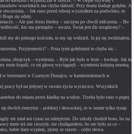
dał do kieszeni i wypuszczał w oborze. – W cieple ożywały i
do ptaszków wszelakich ma chyba słabość. Przy domu hoduje gołębie. A
dre stworzenia. – Jak rano przed robotą wyszedłem na podwórko, to
i Bogu się udały.
tłumaczy. – Ale pan Jezus biedny – zaczyna po chwili milczenia. – Bo
iedliwość, kto ma pieniądze – uważa. Świat jest źle urządzony? –
li my do jednego kościoła, to my się widzieli. Ja jej się zwidziałem,
arzenia. Przyjemności? – Poza tymi gołębiami to chyba nic -
olana, obojczyk – wymienia. – Byle jak było w lesie – kwituje. Jak tu
dziny mnie kopali, co mi głowę wyciągnęli – wymienia kolejną smutną
ował w betoniarni w Czarnym Dunajcu, w kamieniołomach w
 tej pracy był na jedynej w swoim życiu wycieczce. Wszystkich
autobus do miasta przez kładkę na wodzie. Trzeba było rano o piątej
ię dwóch emerytur – polskiej i słowackiej, to w sumie tylko tysiąc
gdy nie miał ani czasu na mitrężenie. Do szkoły chodził boso, bo na
awy mnie też nie cieszyły, nie chuliganiłem, bo nie było za co –
nku, babie dam wypłatę, zjemy se razem – cedzi słowa.