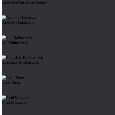
Andrzeja Gąsienica Grapny
Andrzej Haniaczyk
Jan Malinowski
Stanisław Rychtarczyk
Józef Pitoń
Emil Marszałek