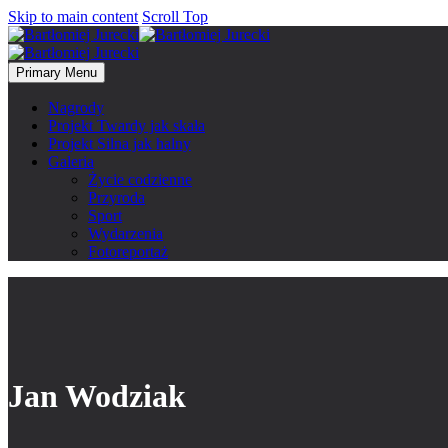
Skip to main content
Scroll Top
Primary Menu
Nagrody
Projekt Twardy jak skała
Projekt Silna jak halny
Galeria
Życie codzienne
Przyroda
Sport
Wydarzenia
Fotoreportaż
Jan Wodziak