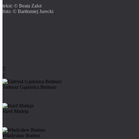
tekst: © Beata Zalot
foto: © Bartłomiej Jurecki


Tadeusz Gąsienica Bednarz
Józef Madeja
Władysław Burnus