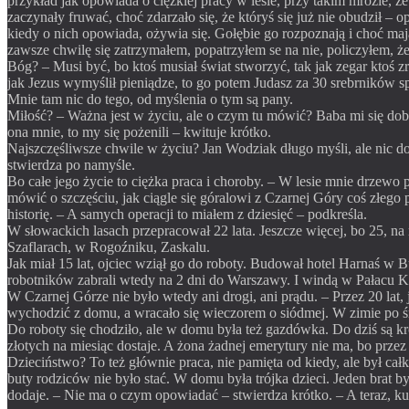
przykład jak opowiada o ciężkiej pracy w lesie, przy takim mrozie, 
zaczynały fruwać, choć zdarzało się, że któryś się już nie obudził 
kiedy o nich opowiada, ożywia się. Gołębie go rozpoznają i choć mają
zawsze chwilę się zatrzymałem, popatrzyłem se na nie, policzyłem, że
Bóg? – Musi być, bo ktoś musiał świat stworzyć, tak jak zegar ktoś zr
jak Jezus wymyślił pieniądze, to go potem Judasz za 30 srebrników s
Mnie tam nic do tego, od myślenia o tym są pany.
Miłość? – Ważna jest w życiu, ale o czym tu mówić? Baba mi się dobra 
ona mnie, to my się pożenili – kwituje krótko.
Najszczęśliwsze chwile w życiu? Jan Wodziak długo myśli, ale nic d
stwierdza po namyśle.
Bo całe jego życie to ciężka praca i choroby. – W lesie mnie drzewo 
mówić o szczęściu, jak ciągle się góralowi z Czarnej Góry coś złego
historię. – A samych operacji to miałem z dziesięć – podkreśla.
W słowackich lasach przepracował 22 lata. Jeszcze więcej, bo 25,
Szaflarach, w Rogoźniku, Zaskalu.
Jak miał 15 lat, ojciec wziął go do roboty. Budował hotel Harnaś w 
robotników zabrali wtedy na 2 dni do Warszawy. I windą w Pałacu Ku
W Czarnej Górze nie było wtedy ani drogi, ani prądu. – Przez 20 lat
wychodzić z domu, a wracało się wieczorem o siódmej. W zimie po ś
Do roboty się chodziło, ale w domu była też gazdówka. Do dziś są kr
złotych na miesiąc dostaje. A żona żadnej emerytury nie ma, bo prze
Dzieciństwo? To też głównie praca, nie pamięta od kiedy, ale był ca
buty rodziców nie było stać. W domu była trójka dzieci. Jeden brat b
dodaje. – Nie ma o czym opowiadać – stwierdza krótko. – A teraz, k