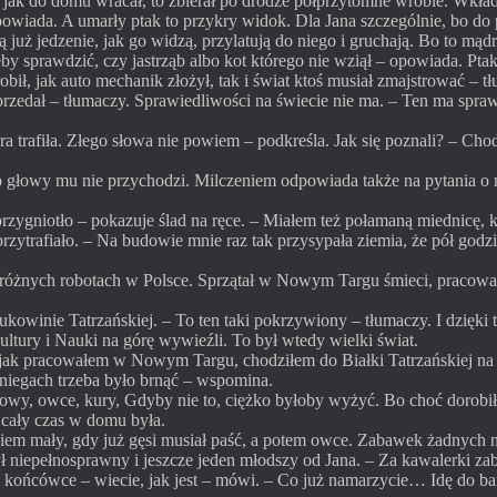
że jak do domu wracał, to zbierał po drodze półprzytomne wróble. Wkła
– opowiada. A umarły ptak to przykry widok. Dla Jana szczególnie, bo 
 już jedzenie, jak go widzą, przylatują do niego i gruchają. Bo to mą
by sprawdzić, czy jastrząb albo kot którego nie wziął – opowiada. Ptak
obił, jak auto mechanik złożył, tak i świat ktoś musiał zmajstrować – 
przedał – tłumaczy. Sprawiedliwości na świecie nie ma. – Ten ma spraw
trafiła. Złego słowa nie powiem – podkreśla. Jak się poznali? – Chodzi
o głowy mu nie przychodzi. Milczeniem odpowiada także na pytania o m
przygniotło – pokazuje ślad na ręce. – Miałem też połamaną miednicę, k
 przytrafiało. – Na budowie mnie raz tak przysypała ziemia, że pół go
 na różnych robotach w Polsce. Sprzątał w Nowym Targu śmieci, prac
Bukowinie Tatrzańskiej. – To ten taki pokrzywiony – tłumaczy. I dzięki
ltury i Nauki na górę wywieźli. To był wtedy wielki świat.
, jak pracowałem w Nowym Targu, chodziłem do Białki Tatrzańskiej na 
niegach trzeba było brnąć – wspomina.
owy, owce, kury, Gdyby nie to, ciężko byłoby wyżyć. Bo choć dorobił s
z cały czas w domu była.
łkiem mały, gdy już gęsi musiał paść, a potem owce. Zabawek żadnych ni
ył niepełnosprawny i jeszcze jeden młodszy od Jana. – Za kawalerki zab
u końcówce – wiecie, jak jest – mówi. – Co już namarzycie… Idę do ba