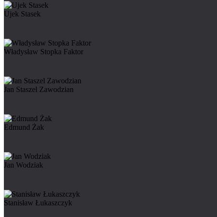
Ujek Stasek
Władysław Stopka Faktor
Jan Staszel Zawodzian
Edmund Żak
Jan Wodziak
Stanisław Łukaszczyk