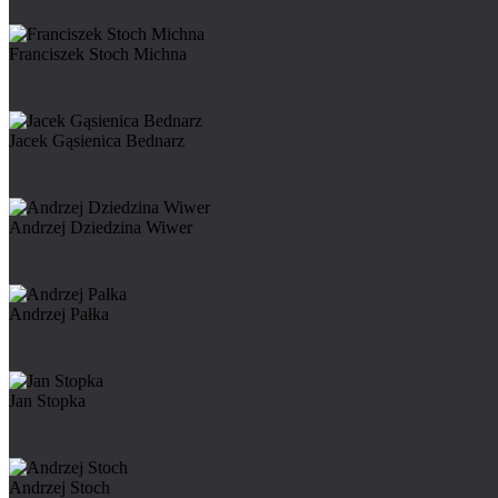
Franciszek Stoch Michna
Jacek Gąsienica Bednarz
Andrzej Dziedzina Wiwer
Andrzej Pałka
Jan Stopka
Andrzej Stoch