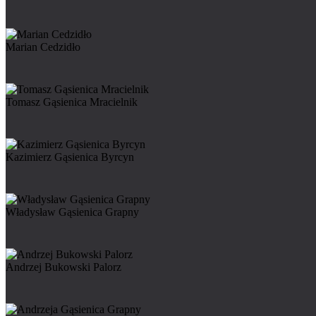
Marian Cedzidło
Tomasz Gąsienica Mracielnik
Kazimierz Gąsienica Byrcyn
Władysław Gąsienica Grapny
Andrzej Bukowski Palorz