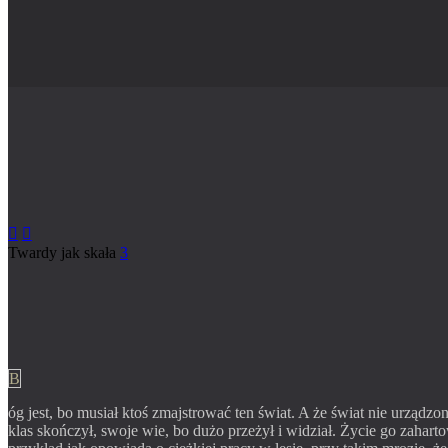


Twardy jak skała
3
B
óg jest, bo musiał ktoś zmajstrować ten świat. A że świat nie urządzo
klas skończył, swoje wie, bo dużo przeżył i widział. Życie go zahar