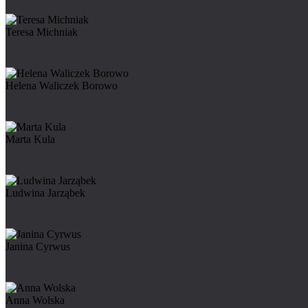
Teresa Michniak
Helena Waliczek Borowo
Marta Kula
Ludwina Jarząbek
Janina Cyrwus
Anna Wolska