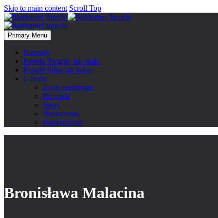
Skip to main content
Scroll Top
Primary Menu
Nagrody
Projekt Twardy jak skała
Projekt Silna jak halny
Galeria
Życie codzienne
Przyroda
Sport
Wydarzenia
Fotoreportaż
Bronisława Malacina