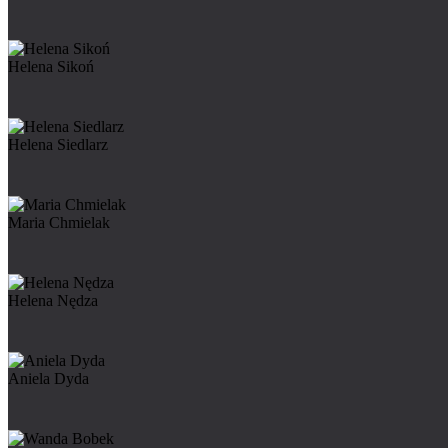
Helena Sikoń
Helena Siedlarz
Maria Chmielak
Helena Nędza
Aniela Dyda