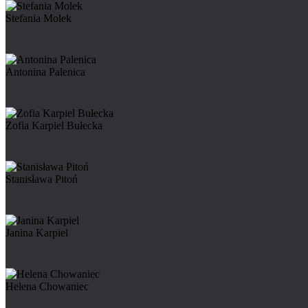
Stefania Molek
Antonina Palenica
Zofia Karpiel Bułecka
Stanisława Pitoń
Janina Karpiel
Helena Chowaniec