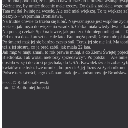
jej robota podobała, że napiwki dawał. Raz do fartuszka wsunął tysią
Ważne też, by umieć docenić małe rzeczy. Do dziś z radością wspomi
Tata mi dał świnię na wesele. Ale teść miał większą. To tę większą z
cieszyło – wspomina Bronisława.
Na trudne chwile to trzeba się lubić. Najważniejsze jest wspólne życ
została, jak męża do więzienia wsadzili. Córka miała wtedy dwa latk
Na pociąg czekał. Spał na ławce, jak podszedł do niego milicjant. – Ta
Od marca dostał areszt na całe lato. Brat męża prosił, żebym nie pła
Po śmierci mąż jej się bardzo często śnił. Teraz jej się nie śni. Ma t
też z jej siostrą, co ją prąd zabił, jak miała 22 lata.
Jak mąż w maju zmarł, to rok prawie minął, a do Ziemi Świętej pojec
Biedronka. Tak wołali niektórzy sprzedawcy”. Po polsku. – Ale mnie 
dostała wizę i do córki pojechała, do USA. Kawałek świata zobaczył
kwiatów nie było. Łzę uroniła, bo przecież jej Józuś za życia nikomu
Polsce uczciwości, tego dziś nam brakuje – podsumowuje Bronisław
tekst: © Rafał Gratkowski
foto: © Bartłomiej Jurecki