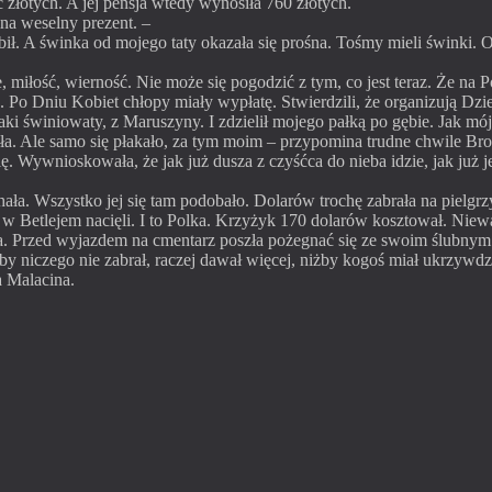
c złotych. A jej pensja wtedy wynosiła 760 złotych.
na weselny prezent. –
abił. A świnka od mojego taty okazała się prośna. Tośmy mieli świnki. 
ie, miłość, wierność. Nie może się pogodzić z tym, co jest teraz. Że n
a. Po Dniu Kobiet chłopy miały wypłatę. Stwierdzili, że organizują Dz
ki świniowaty, z Maruszyny. I zdzielił mojego pałką po gębie. Jak mój d
kała. Ale samo się płakało, za tym moim – przypomina trudne chwile Br
eorię. Wywnioskowała, że jak już dusza z czyśćca do nieba idzie, jak ju
hała. Wszystko jej się tam podobało. Dolarów trochę zabrała na pielg
w Betlejem nacięli. I to Polka. Krzyżyk 170 dolarów kosztował. Niewa
a. Przed wyjazdem na cmentarz poszła pożegnać się ze swoim ślubnym. 
 by niczego nie zabrał, raczej dawał więcej, niżby kogoś miał ukrzywdz
a Malacina.