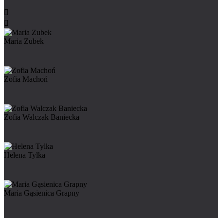


Maria Zubek
Zofia Machoń
Zofia Walczak Baniecka
Helena Tylka
Maria Gąsienica Grapny