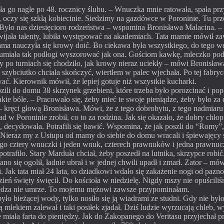
a go nagle po 48. rocznicy ślubu. – Wnuczka mnie ratowała, spała przy
 oczy się szklą kobiecinie. Siedzimy na gazdówce w Poroninie. Tu prze
 Było nas dziesięcioro rodzeństwa – wspomina Bronisława Malacina. –
ijała talenty, lubiła występować na akademiach. Tata mamie mówił zaw
sama nauczyła się krowy doić. Bo ciekawa była wszystkiego, do tego we
 umiała tak podłogi wyszorować jak ona. Gościom kawkę, mleczko pod
cy po turniach się chodziło, jak krowy nieraz uciekły – mówi Bronisła
szybciutko chciała skończyć, wiertłem w palec wjechała. Po tej fabryc
ać. Kierownik mówił, że lepiej gotuje niż wszystkie kucharki.
ozili do domu 38 skrzynek grzebieni, które trzeba było porozcinać i po
y takie bóle. – Pracowało się, żeby mieć te swoje pieniądze, żeby był
– kręci głową Bronisława. Mówi, że z tego dobrobytu, z tego nadmiar
 Poroninie zrobił, co to za rodzina. Jak się okazało, że dobry chłop i
 decydowała. Potrafili się bawić. Wspomina, że jak poszli do “Romy”, j
a. Nieraz my z Ustupu od mamy do siebie do domu wracali i śpiewajęcy 
tego cztery wnuczki i jeden wnuk, czterech prawnuków i jedna prawnuc
 potrafiło. Stary Marduła chciał, żeby poszedł na lutnika, skrzypce ro
Rano się ogolił, ładnie ubrał i w jednej chwili upadł i zmarł. Zator – m
Jak tata miał 24 lata, to dziadkowi wdało się zakażenie nogi od paznok
dzień święty święcił. Do kościoła w niedzielę. Nigdy mszy nie opuści
księdza nie umrze. To mojemu mężowi zawsze przypominałam.
ło bieżącej wody, tylko nosiło się ją wiadrami ze studni. Gdy nie by
ją mlekiem zalewał i taki posiłek zjadał. Dziś ludzie wyrzucają chleb, 
ie miała farta do pieniędzy. Jak do Zakopanego do Veritasu przyjechał p