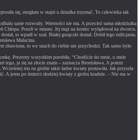
Oprosiła się, mogłam w stajni u dziadka trzymać. To człowieka tak
a Podhalu same rozwody. Wierności nie ma. A przecież sama młodziutka
ień Chłopa. Poszli w miasto. Jej mąż na koniec wylądował na dworcu.
ostał, to wpadł w szał. Białej gorączki dostał. Dobił tego milicjanta.
onisława Malacina.
ż jest zbawiona, to we snach do ciebie nie przychodzi. Tak samo było
rzymkę. Prezenty wszystkim porobiła. “Chodźcie do mnie, u mnie
rt tego, ja się na złocie znam – zaznacza Bronisława. A potem
Wcześniej mu na grobie takie ładne kwiaty postawiła. Jak przyszła
ić. A jemu po śmierci złodziej kwiaty z grobu kradnie. – Nie ma w