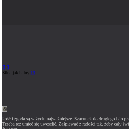


Silna jak halny
19
M
iłość i zgoda są w życiu najważniejsze. Szacunek do drugiego i do 
Trzeba też umieć się uweselić. Zaśpiewać z radości tak, żeby cały świ