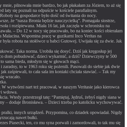
 mnie, pilnowała mnie bardzo, bo jak płakałam za Józiem, to aż się
d laty się poznali na odpuście w kościele parafialnym.
 Roboty na gospodarce było dość od świtania do nocy.
sze, że “nasza Bronia będzie nauczycielką”. Pomagała siostrze,
soła i rozśpiewana. Miała 16 lat, jak zaczęła w schronisku na
awała. – Do 12 w nocy się pracowało, bo na koniec kości obierałam
wa Malacina. Wspomina pracę w guzikarni Inco Veritas na
e była robota na stołówce u babci Gutowej. Uwijała się za dwie. Jak
pakować. Taka norma. Urobiła się dosyć. Dziś jak kręgosłup jej
o za co dom pobudować, dzieci wykarmić, a dziś? Dziewczyny te 500
u to sama bieda, młodym się w głowach mąci.
 zaradny, to w 1963 roku się pożenili. Pasowali do siebie jak dwie
ak zaśpiewali, to cała sala im koniaki chciała stawiać. – Tak my
się wracało.
zka.
bić. W wytwórni nart też pracował, w naszym Veritasie jako kierowca
ówi wdowa.
cia. Wtedy przestrzegł tatę: “Pamiętaj, Jędruś, żebyś nigdy siana w
liśmy – dodaje Bronisława. – Dzieci trzeba po katolicku wychowywać.
ło pralki, innych urządzeń. Przypomina, co dziadek opowiadał. Nigdy
wyrzucają nawet bułki.
rezes Piasecki, ten, co mu syna porwali i zamordowali, to tak mu się