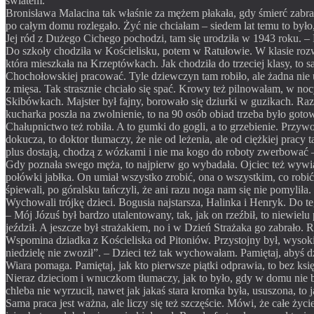
światem.
Bronisława Malacina tak właśnie za mężem płakała, gdy śmierć zabrał
po całym domu rozlegało. Żyć nie chciałam – siedem lat temu to było,
Jej ród z Dużego Cichego pochodzi, tam się urodziła w 1943 roku. –
Do szkoły chodziła w Kościelisku, potem w Ratułowie. W klasie rozw
która mieszkała na Krzeptówkach. Jak chodziła do trzeciej klasy, to 
Chochołowskiej pracować. Tyle dziewczyn tam robiło, ale żadna nie
z mięsa. Tak strasznie chciało się spać. Krowy też pilnowałam, w no
Skibówkach. Majster był fajny, borowało się dziurki w guzikach. Raz 
kucharka poszła na zwolnienie, to na 90 osób obiad trzeba było gotow
Chałupnictwo też robiła. A to gumki do gogli, a to grzebienie. Przyw
dokucza, to doktor tłumaczy, że nie od leżenia, ale od ciężkiej prac
plus dostają, chodzą z wózkami i nie ma kogo do roboty zwerbować 
Gdy poznała swego męża, to najpierw go wybadała. Ojciec też wywiad w
połówki jabłka. On umiał wszystko zrobić, ona o wszystkim, co robić,
śpiewali, po góralsku tańczyli, że ani razu noga nam się nie pomylił
Wychowali trójkę dzieci. Bogusia najstarsza, Halinka i Henryk. Do 
– Mój Józuś był bardzo utalentowany, tak, jak on rzeźbił, to niewielu
jeździł. A jeszcze był strażakiem, no i w Dzień Strażaka go zabrało. 
Wspomina dziadka z Kościeliska od Pitoniów. Przystojny był, wysoki. 
niedzielę nie zwoził”. – Dzieci też tak wychowałam. Pamiętaj, abyś 
Wiara pomaga. Pamiętaj, jak kto pierwsze piątki odprawia, to bez 
Nieraz dzieciom i wnuczkom tłumaczy, jak to było, gdy w domu nie by
chleba nie wyrzucił, nawet jak jakaś stara kromka była, ususzona, to 
Sama praca jest ważna, ale liczy się też szczęście. Mówi, że całe życ