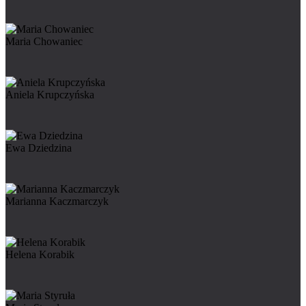
Maria Chowaniec
Aniela Krupczyńska
Ewa Dziedzina
Marianna Kaczmarczyk
Helena Korabik