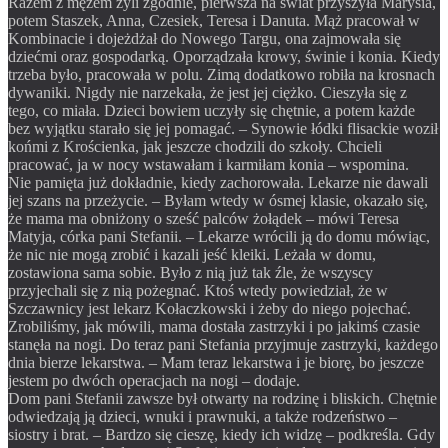
Razem z mężem żyli zgodnie, pierwsza na świat przyszyła Marysia,
potem Staszek, Anna, Czesiek, Teresa i Danuta. Mąż pracował w
Kombinacie i dojeżdżał do Nowego Targu, ona zajmowała się
dziećmi oraz gospodarką. Oporządzała krowy, świnie i konia. Kiedy
trzeba było, pracowała w polu. Zimą dodatkowo robiła na krosnach
dywaniki. Nigdy nie narzekała, że jest jej ciężko. Cieszyła się z
tego, co miała. Dzieci bowiem uczyły się chętnie, a potem każde
bez wyjątku starało się jej pomagać. – Synowie łódki flisackie woził
końmi z Krościenka, jak jeszcze chodzili do szkoły. Chcieli
pracować, ja w nocy wstawałam i karmiłam konia – wspomina.
Nie pamięta już dokładnie, kiedy zachorowała. Lekarze nie dawali
jej szans na przeżycie. – Byłam wtedy w ósmej klasie, okazało się,
że mama ma obniżony o sześć palców żołądek – mówi Teresa
Matyja, córka pani Stefanii. – Lekarze wrócili ją do domu mówiąc,
że nic nie mogą zrobić i kazali jeść kleiki. Leżała w domu,
zostawiona sama sobie. Było z nią już tak źle, że wszyscy
przyjechali się z nią pożegnać. Ktoś wtedy powiedział, że w
Szczawnicy jest lekarz Kołaczkowski i żeby do niego pojechać.
Zrobiliśmy, jak mówili, mama dostała zastrzyki i po jakimś czasie
stanęła na nogi. Do teraz pani Stefania przyjmuje zastrzyki, każdego
dnia bierze lekarstwa. – Mam teraz lekarstwa i je biorę, bo jeszcze
jestem po dwóch operacjach na nogi – dodaje.
Dom pani Stefanii zawsze był otwarty na rodzinę i bliskich. Chętnie
odwiedzają ją dzieci, wnuki i prawnuki, a także rodzeństwo –
siostry i brat. – Bardzo się cieszę, kiedy ich widzę – podkreśla. Gdy