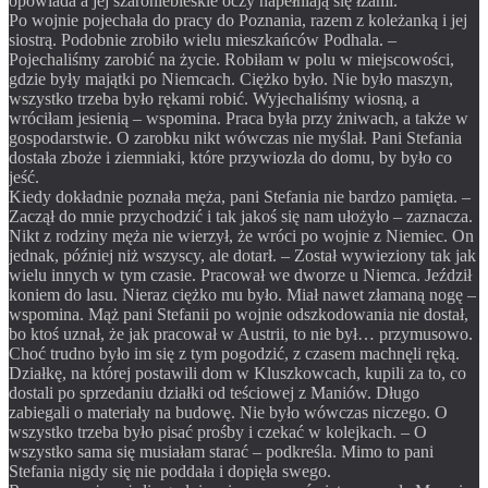
opowiada a jej szaroniebieskie oczy napełniają się łzami.
Po wojnie pojechała do pracy do Poznania, razem z koleżanką i jej
siostrą. Podobnie zrobiło wielu mieszkańców Podhala. –
Pojechaliśmy zarobić na życie. Robiłam w polu w miejscowości,
gdzie były majątki po Niemcach. Ciężko było. Nie było maszyn,
wszystko trzeba było rękami robić. Wyjechaliśmy wiosną, a
wróciłam jesienią – wspomina. Praca była przy żniwach, a także w
gospodarstwie. O zarobku nikt wówczas nie myślał. Pani Stefania
dostała zboże i ziemniaki, które przywiozła do domu, by było co
jeść.
Kiedy dokładnie poznała męża, pani Stefania nie bardzo pamięta. –
Zaczął do mnie przychodzić i tak jakoś się nam ułożyło – zaznacza.
Nikt z rodziny męża nie wierzył, że wróci po wojnie z Niemiec. On
jednak, później niż wszyscy, ale dotarł. – Został wywieziony tak jak
wielu innych w tym czasie. Pracował we dworze u Niemca. Jeździł
koniem do lasu. Nieraz ciężko mu było. Miał nawet złamaną nogę –
wspomina. Mąż pani Stefanii po wojnie odszkodowania nie dostał,
bo ktoś uznał, że jak pracował w Austrii, to nie był… przymusowo.
Choć trudno było im się z tym pogodzić, z czasem machnęli ręką.
Działkę, na której postawili dom w Kluszkowcach, kupili za to, co
dostali po sprzedaniu działki od teściowej z Maniów. Długo
zabiegali o materiały na budowę. Nie było wówczas niczego. O
wszystko trzeba było pisać prośby i czekać w kolejkach. – O
wszystko sama się musiałam starać – podkreśla. Mimo to pani
Stefania nigdy się nie poddała i dopięła swego.