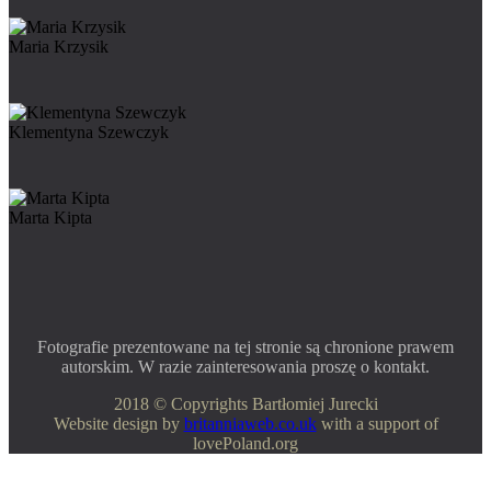
Maria Krzysik
Klementyna Szewczyk
Marta Kipta
Fotografie prezentowane na tej stronie są chronione prawem
autorskim. W razie zainteresowania proszę o kontakt.
2018 © Copyrights Bartłomiej Jurecki
Website design by
britanniaweb.co.uk
with a support of
lovePoland.org