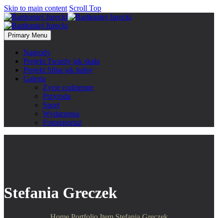
Skip to main content
Scroll Top
Primary Menu
Nagrody
Projekt Twardy jak skała
Projekt Silna jak halny
Galeria
Życie codzienne
Przyroda
Sport
Wydarzenia
Fotoreportaż
Stefania Greczek
Home
Portfolio Item
Stefania Greczek