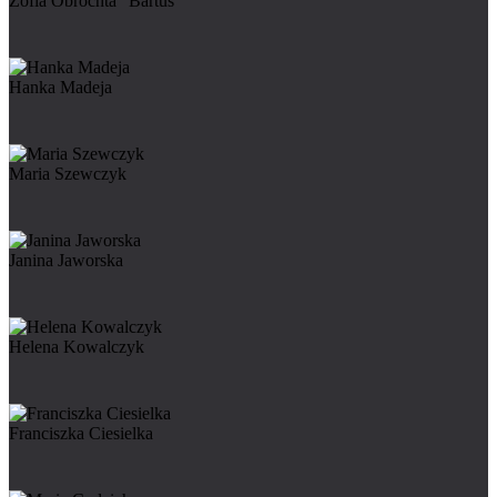
Zofia Obrochta “Bartuś”
Hanka Madeja
Maria Szewczyk
Janina Jaworska
Helena Kowalczyk
Franciszka Ciesielka