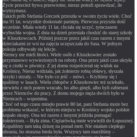
Życie przecież bywa przewrotne, nieraz potrafi sprawdzać, ile
wytrzymasz.
Takich prób Stefania Greczek przeszła w swoim życiu wiele. Choć
ma 91 lat, wszystkie doskonale pamięta. Pierwsza przyszła dość
wcześnie. Miała wtedy 11 lat, chciała się uczyć, tymczasem
wy
buchła wojna. Z dnia na dzień przestała chodzić do starej szkoły
w Kluszkowcach. Później jeszcze przez jakiś czas razem z innymi
dzieciakami ze wsi na zajęcia uczęszczała do Sasa. W jednym
pokoju odbywały się lekcje.
Niemcy nie mieli litości. Wiele osób z Kluszkowiec zostało
przymusowo wywiezionych na roboty. Ona przez jakiś czas ukryła
się u ciotki w piwnicy. Z jej domu rozpościerał się widok na
Krośnicę. Nieraz widziała, jak żołnierze robią obławy, słyszała
krzyki i strzały. – Nie było co jeść – mówi. – Kryliśmy się i
spaliśmy w lasach. Wielu chłopów z Kluszkowiec też uciekało,
niewielu z nich potem wracało, bo albo ginęli, albo byli zabierani
przez Niemców do pracy. Z domu mojego męża dwóch było w
Niemcach – wspomina.
Choć od tego czasu minęło prawie 80 lat, pani Stefania może bez
problemu wskazać, w którym miejscu w Krośnicy wojsko polskie
kopało okopy. Ona też razem z innymi jeździła pomagać
żołnierzom. – Była zima. Ciężarówką mnie wywieźli do Łopusznej.
Kopaliśmy tam taką dziurę na ponad metr. Nie miałam ciepłego
ubrania, bo straszna bieda była. Wszyscy tam marzliśmy –