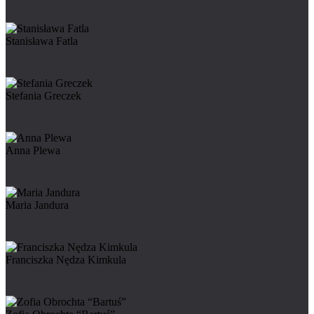
Stanisława Fatla
Stefania Greczek
Anna Plewa
Maria Jandura
Franciszka Nędza Kimkula