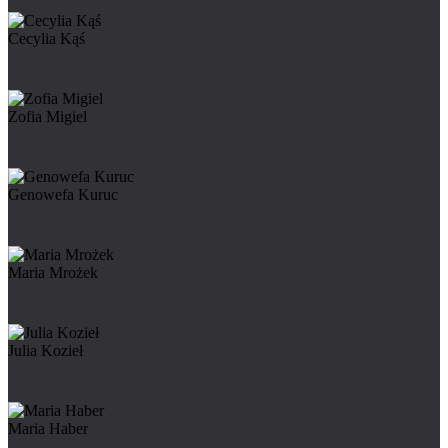
Cecylia Kąś
Zofia Migiel
Genowefa Kuruc
Maria Mrożek
Julia Kozieł
Maria Haber