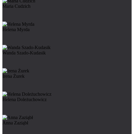
Maria Cudzich
Helena Myrda
Wanda Szado-Kudasik
Irena Żurek
Helena Doleżuchowicz
Anna Zaziąbł