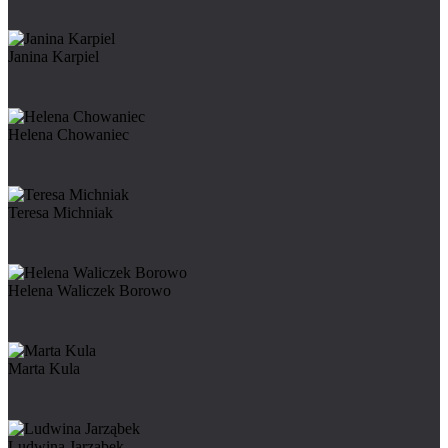
Janina Karpiel
Helena Chowaniec
Teresa Michniak
Helena Waliczek Borowo
Marta Kula
Ludwina Jarząbek