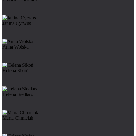
Janina Cyrwus
Anna Wolska
Helena Sikoń
Helena Siedlarz
Maria Chmielak