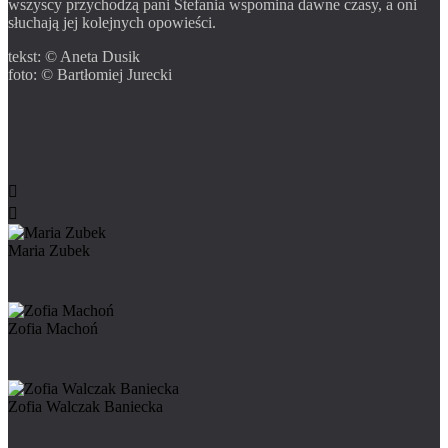
wszyscy przychodzą pani Stefania wspomina dawne czasy, a oni
słuchają jej kolejnych opowieści.
tekst: © Aneta Dusik
foto: © Bartłomiej Jurecki


Maria Zubek
Zofia Machoń
Zofia Walczak Baniecka