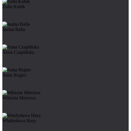
Zofia Kubik
Janina Bafia
Anna Czaplińska
Anna Regiec
Wiktoria Mierzwa
Władysława Hazy