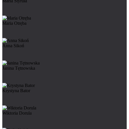
Maria Styruła
Maria Otręba
Anna Sikoń
Janina Tętnowska
Krystyna Bator
Wiktoria Dorula