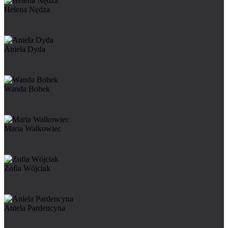
Helena Nędza
Aniela Dyda
Wanda Bobek
Maria Walkowiec
Zofia Wójciak
Aniela Pardencyna