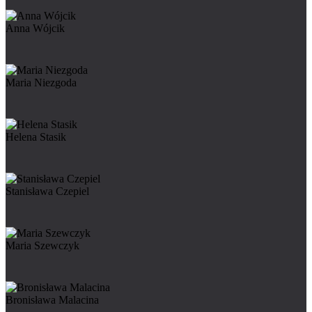
Anna Wójcik
Maria Niezgoda
Helena Stasik
Stanisława Czepiel
Maria Szewczyk
Bronisława Malacina