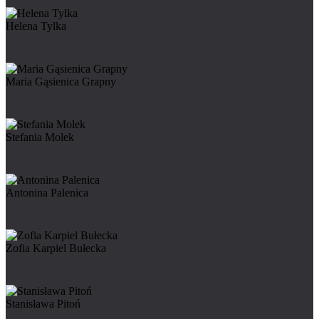
Helena Tylka
Maria Gąsienica Grapny
Stefania Molek
Antonina Palenica
Zofia Karpiel Bułecka
Stanisława Pitoń