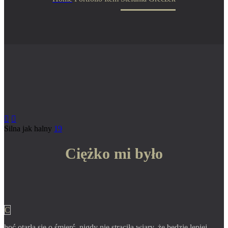


Silna jak halny
19
Ciężko mi było
C
hoć otarła się o śmierć, nigdy nie straciła wiary, że będzie lepiej.