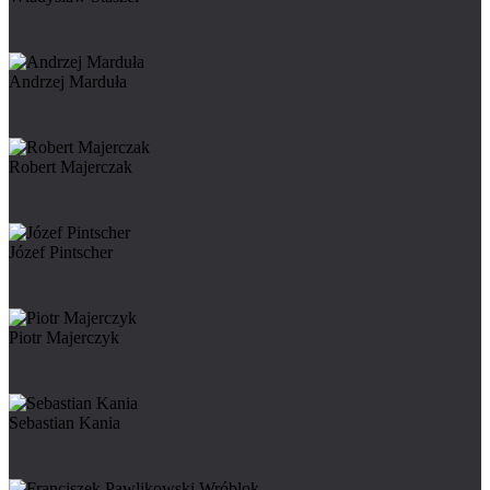
Andrzej Marduła
Robert Majerczak
Józef Pintscher
Piotr Majerczyk
Sebastian Kania