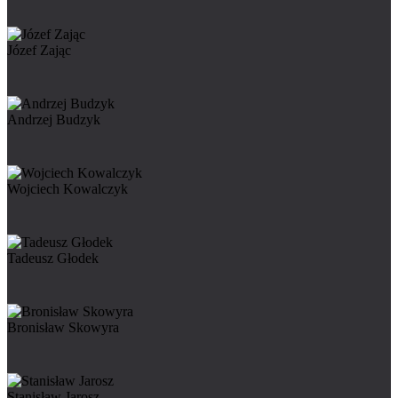
Józef Zając
Andrzej Budzyk
Wojciech Kowalczyk
Tadeusz Głodek
Bronisław Skowyra
Stanisław Jarosz