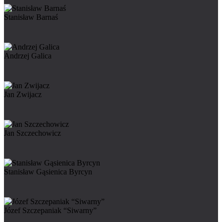
Stanisław Barnaś
Andrzej Galica
Jan Zwijacz
Jan Szczechowicz
Stanisław Gąsienica Byrcyn
Józef Szczepaniak “Siwarny”