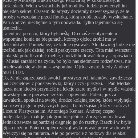
Rzeźby Andrzeja Bukowskiego Palorza są w kilkudziesięciu
kościołach. Wielu wysłuchały już modlitw, ludzie powierzyli im
niejeden sekret. Czasem do artysty docierały nawet sygnały, że te
prośby wyszeptane przed figurką, którą zrobił, zostały wysłuchane.
Pan Andrzej niechętnie o tym opowiada. Tylko tajemniczo się
uśmiecha.
Talent ma po ojcu, który był cieślą. Do dziś z sentymentem
wspomina konia na biegunach, którego ojciec zrobił mu w
dzieciństwie. Pamięta też, że ładnie rysował.- Ale dawniej ludzie nie
rzeźbili tak jak dzisiaj, robili praktyczne rzeczy. Tata miał warsztat
stolarski potrafił zrobić meble, chodził budować domy – opowiada.
– Musiał zarabiać na życie, bo było nas siedmioro rodzeństwa, nie
przelewało się w domu – wspomina. Ojciec zmarł, kiedy Andrzej
miał 13 lat.
To, że nie zaprzepaścił swoich artystycznych talentów, zawdzięcza
nauczycielowi z podstawówki, który uczył plastyki. – Pan Merlak
kazał nam kiedyś przynieść na lekcje szare mydło i w mydle właśnie
powstały moje pierwsze rzeźby – opowiada. Potem, już za
kawalerki, spotkał na swojej drodze kolejną osobę, która wpłynęła
na rozwój jego artystycznych pasji. To był sąsiad, który skończył
Liceum Plastyczne im. Antoniego Kenara. Andrzej często
podglądał, jak maluje, jak gruntuje płótno. Zaczął sam malować.
Jednak zawsze najbardziej ciągnęło go do rzeźby. Rzeźbił w bryle
gipsu nożem. Potem dopiero zaczął wykonywać prace w drewnie.
Wyuczył się na murarza. Ale po powrocie z budowy dla relaksu