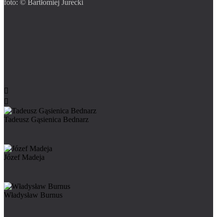
foto: © Bartłomiej Jurecki


Tadeusz Gąsienica Bednarz
Józef Madeja
Władysław Burnus