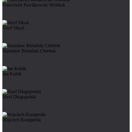
Franciszek Pawlikowski Wróblok
Józef Sikoń
Stanisław Bielański Chlebek
Jan Kubik
Józef Długopolski
Wojciech Komperda