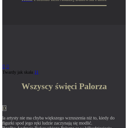


Twardy jak skała
11
Wszyscy święci Palorza
D
la artysty nie ma chyba większego wzruszenia niż to, kiedy do
figurki spod jego ręki ludzie zaczynają się modlić.