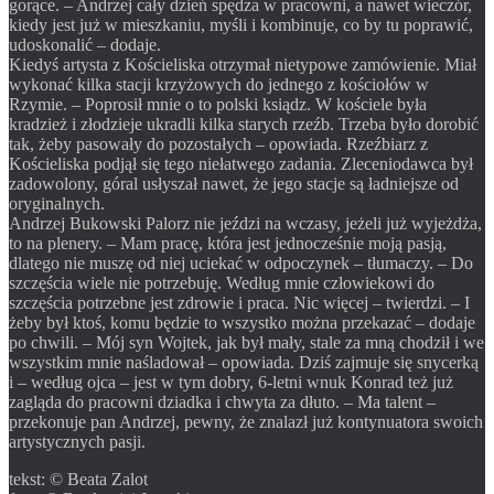
gorące. – Andrzej cały dzień spędza w pracowni, a nawet wieczór,
kiedy jest już w mieszkaniu, myśli i kombinuje, co by tu poprawić,
udoskonalić – dodaje.
Kiedyś artysta z Kościeliska otrzymał nietypowe zamówienie. Miał
wykonać kilka stacji krzyżowych do jednego z kościołów w
Rzymie. – Poprosił mnie o to polski ksiądz. W kościele była
kradzież i złodzieje ukradli kilka starych rzeźb. Trzeba było dorobić
tak, żeby pasowały do pozostałych – opowiada. Rzeźbiarz z
Kościeliska podjął się tego niełatwego zadania. Zleceniodawca był
zadowolony, góral usłyszał nawet, że jego stacje są ładniejsze od
oryginalnych.
Andrzej Bukowski Palorz nie jeździ na wczasy, jeżeli już wyjeżdża,
to na plenery. – Mam pracę, która jest jednocześnie moją pasją,
dlatego nie muszę od niej uciekać w odpoczynek – tłumaczy. – Do
szczęścia wiele nie potrzebuję. Według mnie człowiekowi do
szczęścia potrzebne jest zdrowie i praca. Nic więcej – twierdzi. – I
żeby był ktoś, komu będzie to wszystko można przekazać – dodaje
po chwili. – Mój syn Wojtek, jak był mały, stale za mną chodził i we
wszystkim mnie naśladował – opowiada. Dziś zajmuje się snycerką
i – według ojca – jest w tym dobry, 6-letni wnuk Konrad też już
zagląda do pracowni dziadka i chwyta za dłuto. – Ma talent –
przekonuje pan Andrzej, pewny, że znalazł już kontynuatora swoich
artystycznych pasji.
tekst: © Beata Zalot