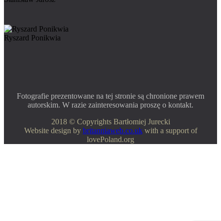
Ryszard Ponikwia
Fotografie prezentowane na tej stronie są chronione prawem
autorskim. W razie zainteresowania proszę o kontakt.
2018 © Copyrights Bartłomiej Jurecki
Website design by
britanniaweb.co.uk
with a support of
lovePoland.org