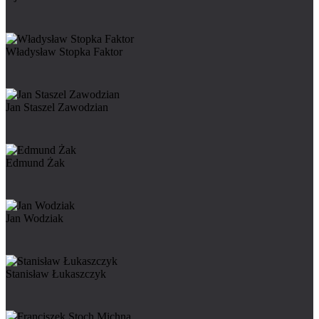
Władysław Stopka Faktor
Jan Staszel Zawodzian
Edmund Żak
Jan Wodziak
Stanisław Łukaszczyk