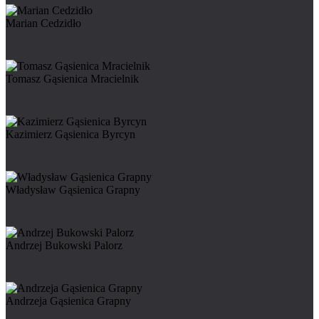
Marian Cedzidło
Tomasz Gąsienica Mracielnik
Kazimierz Gąsienica Byrcyn
Władysław Gąsienica Grapny
Andrzej Bukowski Palorz
Andrzeja Gąsienica Grapny