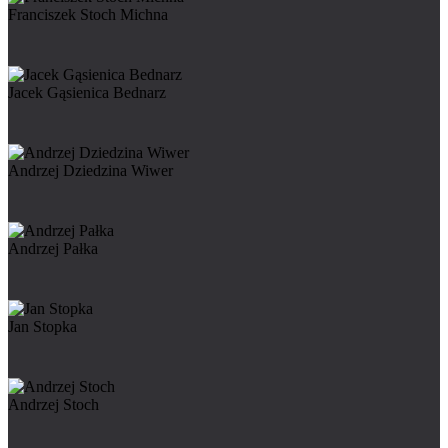
Franciszek Stoch Michna
Jacek Gąsienica Bednarz
Andrzej Dziedzina Wiwer
Andrzej Pałka
Jan Stopka
Andrzej Stoch