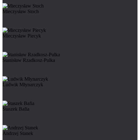
Mieczysław Stoch
Mieczysław Piecyk
Stanisław Rzadkosz-Pulka
Ludwik Młynarczyk
Staszek Bafia
Andrzej Stanek