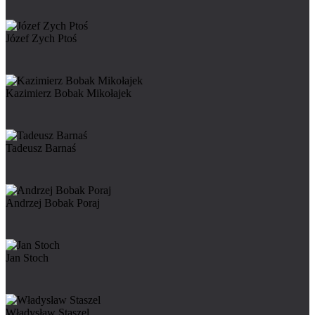
Józef Zych Ptoś
Kazimierz Bobak Mikołajek
Tadeusz Barnaś
Andrzej Bobak Poraj
Jan Stoch
Władysław Staszel