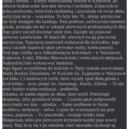
siadał i rzeźbił. – Kiedyś budowaliśmy kościół w Krakowie, po
robocie brałem sobie kawałek drewna i rzeźbiłem. Zobaczyła to
jedna profesorka, która była rzeźbiarką, i przyniosła mi swoje dłuta,
pożyczyła mi je – wspomina. To były lata 70., sklepy artystyczne
nie były dostępne dla każdego. Pani profesor, zachwycona talentem
górala, pomogła mu też w zakupie pierwszych profesjonalnych dłut.
Jego prace zaczęli doceniać także inni. Zaczęły się pojawiać
pierwsze zamówienia. W latach 80. otworzył swoją pracownię
artystyczną. Najwięcej zamówień realizował dla kościołów, jego
prace zaczęły kupować także prywatne osoby, kolekcjonerzy.
Dziś jego rzeźby są w kilkudziesięciu kościołach – w Warszawie,
Krakowie, Łodzi, Mińsku Mazowieckim i wielu innych miejscach.
Najbardziej lubi wykonywać madonny.
Jego figura wyrzeźbiona do kościoła w Ślęży zyskała nawet miano
Matki Boskiej Ślężańskiej. W Kościele św. Zygmunta w Warszawie
jest kilka 1,5-metrowych rzeźb, które wyszły spod dłuta górala z
Kościeliska – m.in. postać św. Antoniego, Józefa, Alberta. – To dla
mnie bardzo ważna realizacja – podkreśla.
Zdradza, że zanim sięgnie po dłuto, dużo myśli. Potrzebuje
skupienia, żeby przetrawić temat. – Czasem jakaś podpowiedź
przychodzi we śnie – zdradza. – Samo rzeźbienie to forma
modlitwy, medytacji – mówi. Często do wykonanych już prac
wraca, poprawia. – To pracoholik – kwituje krótko żona
Małgorzata, która jest pierwszym krytykiem każdej jego nowej
pracy. Mąż liczy się z jej zdaniem, choć nierzadko dyskusje są