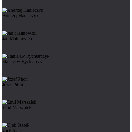
Andrzej Haniaczyk
Jan Malinowski
Stanisław Rychtarczyk
Józef Pitoń
Emil Marszałek
Ujek Stasek