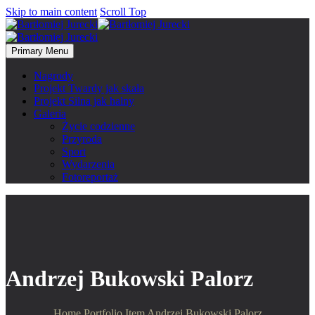
Skip to main content
Scroll Top
Primary Menu
Nagrody
Projekt Twardy jak skała
Projekt Silna jak halny
Galeria
Życie codzienne
Przyroda
Sport
Wydarzenia
Fotoreportaż
Andrzej Bukowski Palorz
Home
Portfolio Item
Andrzej Bukowski Palorz