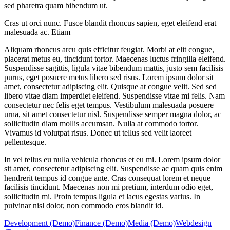
sed pharetra quam bibendum ut.
Cras ut orci nunc. Fusce blandit rhoncus sapien, eget eleifend erat
malesuada ac. Etiam
Aliquam rhoncus arcu quis efficitur feugiat. Morbi at elit congue,
placerat metus eu, tincidunt tortor. Maecenas luctus fringilla eleifend.
Suspendisse sagittis, ligula vitae bibendum mattis, justo sem facilisis
purus, eget posuere metus libero sed risus. Lorem ipsum dolor sit
amet, consectetur adipiscing elit. Quisque at congue velit. Sed sed
libero vitae diam imperdiet eleifend. Suspendisse vitae mi felis. Nam
consectetur nec felis eget tempus. Vestibulum malesuada posuere
urna, sit amet consectetur nisl. Suspendisse semper magna dolor, ac
sollicitudin diam mollis accumsan. Nulla at commodo tortor.
Vivamus id volutpat risus. Donec ut tellus sed velit laoreet
pellentesque.
In vel tellus eu nulla vehicula rhoncus et eu mi. Lorem ipsum dolor
sit amet, consectetur adipiscing elit. Suspendisse ac quam quis enim
hendrerit tempus id congue ante. Cras consequat lorem et neque
facilisis tincidunt. Maecenas non mi pretium, interdum odio eget,
sollicitudin mi. Proin tempus ligula et lacus egestas varius. In
pulvinar nisl dolor, non commodo eros blandit id.
Development (Demo)
Finance (Demo)
Media (Demo)
Webdesign