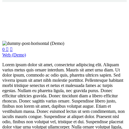
0


Web (Demo)
Lorem ipsum dolor sit amet, consectetur adipiscing elit. Aliquam
varius metus quis ornare interdum. Mauris sit amet urna diam. Ut
dolor ipsum, commodo ac odio quis, pharetra ultrices sapien. Sed
viverra ipsum sit amet nibh molestie porttitor. Pellentesque habitant
morbi tristique senectus et netus et malesuada fames ac turpis
egestas. Nullam eu pharetra ligula, nec gravida purus. Donec
efficitur ultricies gravida. Donec tincidunt diam a libero efficitur
rhoncus. Donec sagittis varius ornare. Suspendisse libero justo,
finibus non lorem sit amet, dapibus volutpat augue. Etiam et
vestibulum massa. Donec euismod lectus ut sem condimentum, non
iaculis mauris congue. Suspendisse at aliquet dolor. Praesent nisl
odio, finibus non volutpat vel, tristique et dui. Suspendisse placerat
dolor vitae urna volutpat ullamcorper. Nulla ornare volutpat ligula,