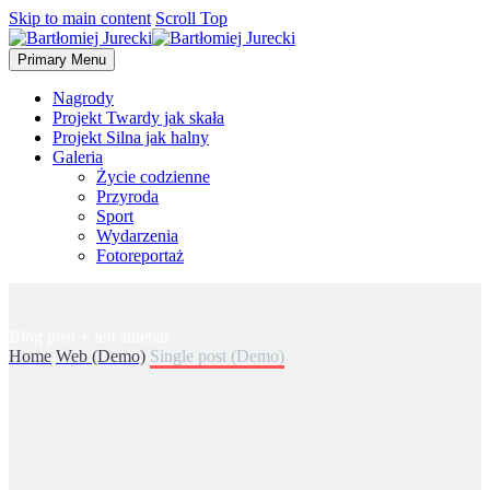
Skip to main content
Scroll Top
Primary Menu
Nagrody
Projekt Twardy jak skała
Projekt Silna jak halny
Galeria
Życie codzienne
Przyroda
Sport
Wydarzenia
Fotoreportaż
Blog post
+ left sidebar
Home
Web (Demo)
Single post (Demo)