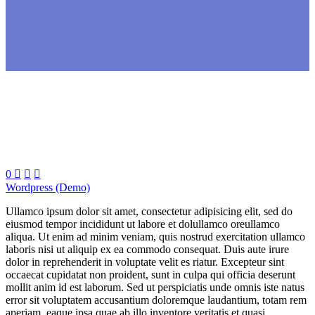
0



Wordpress (Demo)
Ullamco ipsum dolor sit amet, consectetur adipisicing elit, sed do
eiusmod tempor incididunt ut labore et dolullamco oreullamco
aliqua. Ut enim ad minim veniam, quis nostrud exercitation ullamco
laboris nisi ut aliquip ex ea commodo consequat. Duis aute irure
dolor in reprehenderit in voluptate velit es riatur. Excepteur sint
occaecat cupidatat non proident, sunt in culpa qui officia deserunt
mollit anim id est laborum. Sed ut perspiciatis unde omnis iste natus
error sit voluptatem accusantium doloremque laudantium, totam rem
aperiam, eaque ipsa quae ab illo inventore veritatis et quasi