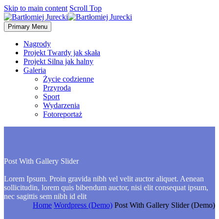
Skip to main content
Scroll Top
Primary Menu
Nagrody
Projekt Twardy jak skała
Projekt Silna jak halny
Galeria
Życie codzienne
Przyroda
Sport
Wydarzenia
Fotoreportaż
Post With
Gallery Slider
Lorem Ipsum. Proin gravida nibh vel velit auctor aliquet. Aenean
sollicitudin, lorem quis bibendum auctor, nisi elit consequat ipsum,
nec sagittis sem nibh id elit
Home
Wordpress (Demo)
Post With Gallery Slider (Demo)