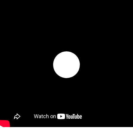
RELATED POSTS
The Newest Part of Team (Demo)
Lorem Ipsum. Proin gravida nibh vel velit auctor aliquet. Aenean
sollicitudin, lorem quis bibendum auctor, nisi elit consequat ipsum, nec
sagittis sem nibh id elit. Duis sed odio sit amet nibh vulputate cursus a
sit amet mauris.