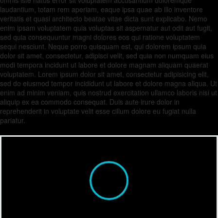
omnis iste natus error sit voluptatem accusantium doloremque
laudantium, totam rem aperiam, eaque ipsa quae ab illo inventore
veritatis et quasi architecto beatae vitae dicta sunt explicabo. Nemo
enim ipsam voluptatem quia voluptas sit aspernatur aut odit aut fugit,
sed quia consequuntur magni dolores eos qui ratione voluptatem
sequi nesciunt. Neque porro quisquam est, qui dolorem ipsum quia
dolor sit amet, consectetur, adipisci velit, sed quia non numquam eius
modi tempora incidunt ut labore et dolore magnam aliquam quaerat
voluptatem. Lorem ipsum dolor sit amet, consectetur adipisicing elit,
sed do eiusmod tempor incididunt ut labore et dolore magna aliqua. Ut
enim ad minim veniam, quis nostrud exercitation ullamco laboris nisi ut
aliquip ex ea commodo consequat. Duis aute irure dolor in
reprehenderit in voluptate velit esse cillum dolore eu fugiat nulla
pariatur.