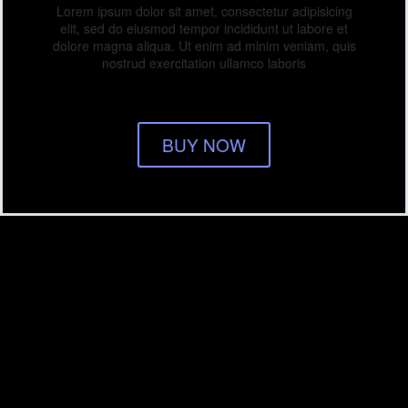
Lorem ipsum dolor sit amet, consectetur adipisicing
elit, sed do eiusmod tempor incididunt ut labore et
dolore magna aliqua. Ut enim ad minim veniam, quis
nostrud exercitation ullamco laboris
BUY NOW
Mountains (Demo)
Nature (Demo)
Travelling (Demo)
ADMIN
/ ABOUT AUTHOR
More posts by admin