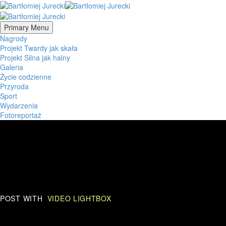
Primary Menu
Nagrody
Projekt Twardy jak skała
Projekt Silna jak halny
Galeria
Życie codzienne
Przyroda
Sport
Wydarzenia
Fotoreportaż
POST WITH
VIDEO LIGHTBOX